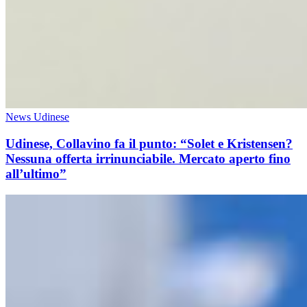
News Udinese
Udinese, Collavino fa il punto: “Solet e Kristensen?
Nessuna offerta irrinunciabile. Mercato aperto fino
all’ultimo”