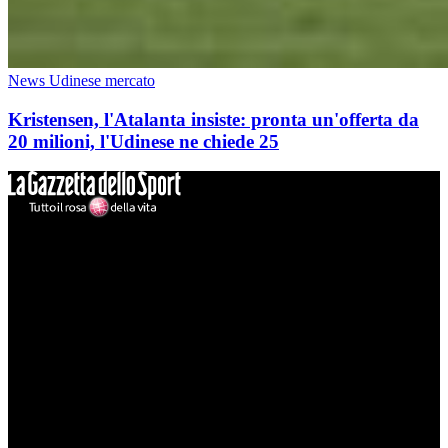
News Udinese mercato
Kristensen, l'Atalanta insiste: pronta un'offerta da
20 milioni, l'Udinese ne chiede 25
Mondo Udinese
Il sito Mondo Udinese affiliato al network Gazzanet non è gestito
direttamente RCS Mediagroup ed è unico responsabile di tutte le
informazioni (testuali o grafiche), i documenti o i materiali pubblicati
sul sito medesimo.
MondoUdinese testata Giornalistica registrata Tribunale di Udine
(N° 14/2014) Dir Resp Monica Valendino
Udinese