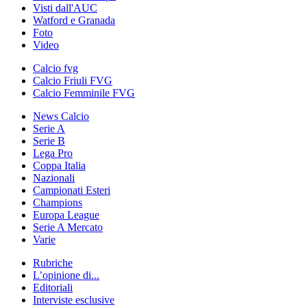
Visti dall'AUC
Watford e Granada
Foto
Video
Calcio fvg
Calcio Friuli FVG
Calcio Femminile FVG
News Calcio
Serie A
Serie B
Lega Pro
Coppa Italia
Nazionali
Campionati Esteri
Champions
Europa League
Serie A Mercato
Varie
Rubriche
L’opinione di...
Editoriali
Interviste esclusive