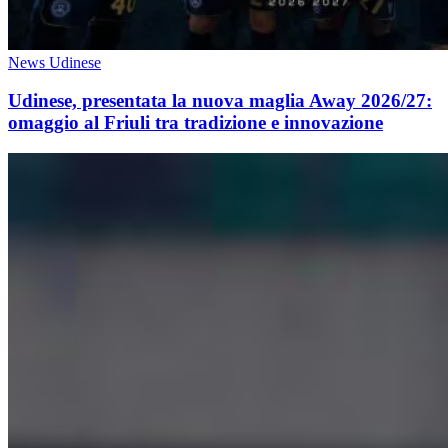
News Udinese
Udinese, presentata la nuova maglia Away 2026/27:
omaggio al Friuli tra tradizione e innovazione