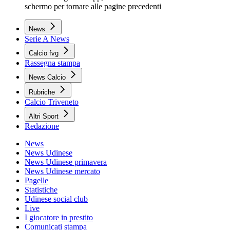
schermo per tornare alle pagine precedenti
News
Serie A News
Calcio fvg
Rassegna stampa
News Calcio
Rubriche
Calcio Triveneto
Altri Sport
Redazione
News
News Udinese
News Udinese primavera
News Udinese mercato
Pagelle
Statistiche
Udinese social club
Live
I giocatore in prestito
Comunicati stampa