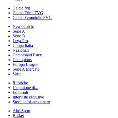
Calcio fvg
Calcio Friuli FVG
Calcio Femminile FVG
News Calcio
Serie A
Serie B
Lega Pro
Coppa Italia
Nazionali
Campionati Esteri
Champions
Europa League
Serie A Mercato
Varie
Rubriche
L’opinione di...
Editoriali
Interviste esclusive
Storie in bianco e nero
Altri Sport
Basket