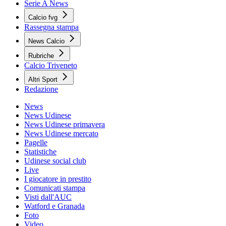
Serie A News
Calcio fvg
Rassegna stampa
News Calcio
Rubriche
Calcio Triveneto
Altri Sport
Redazione
News
News Udinese
News Udinese primavera
News Udinese mercato
Pagelle
Statistiche
Udinese social club
Live
I giocatore in prestito
Comunicati stampa
Visti dall'AUC
Watford e Granada
Foto
Video