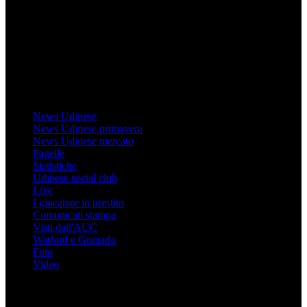
direttamente RCS Mediagroup ed è unico responsabile di tutte le
informazioni (testuali o grafiche), i documenti o i materiali pubblicati
sul sito medesimo.
MondoUdinese testata Giornalistica registrata Tribunale di Udine
(N° 14/2014) Dir Resp Monica Valendino
Udinese
News Udinese
News Udinese primavera
News Udinese mercato
Pagelle
Statistiche
Udinese social club
Live
I giocatore in prestito
Comunicati stampa
Visti dall'AUC
Watford e Granada
Foto
Video
Informazioni