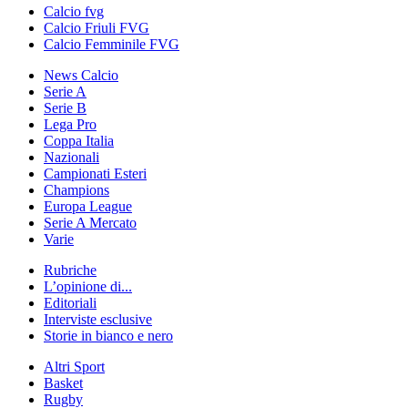
Calcio fvg
Calcio Friuli FVG
Calcio Femminile FVG
News Calcio
Serie A
Serie B
Lega Pro
Coppa Italia
Nazionali
Campionati Esteri
Champions
Europa League
Serie A Mercato
Varie
Rubriche
L’opinione di...
Editoriali
Interviste esclusive
Storie in bianco e nero
Altri Sport
Basket
Rugby