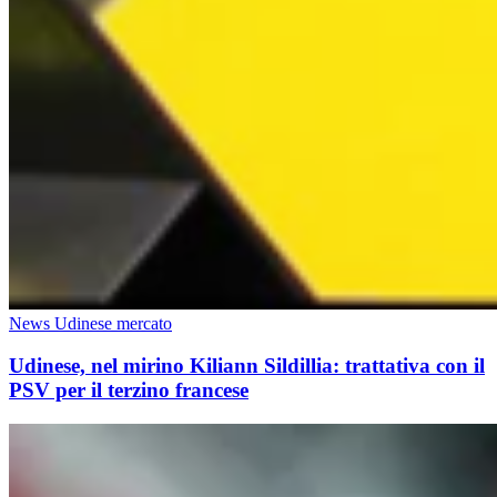
News Udinese mercato
Udinese, nel mirino Kiliann Sildillia: trattativa con il
PSV per il terzino francese