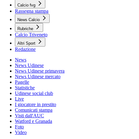
Calcio fvg
Rassegna stampa
News Calcio
Rubriche
Calcio Triveneto
Altri Sport
Redazione
News
News Udinese
News Udinese primavera
News Udinese mercato
Pagelle
Statistiche
Udinese social club
Live
I giocatore in prestito
Comunicati stampa
Visti dall'AUC
Watford e Granada
Foto
Video