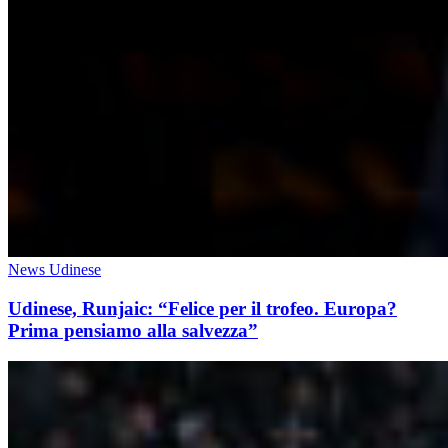
News Udinese
Udinese, Runjaic: “Felice per il trofeo. Europa?
Prima pensiamo alla salvezza”