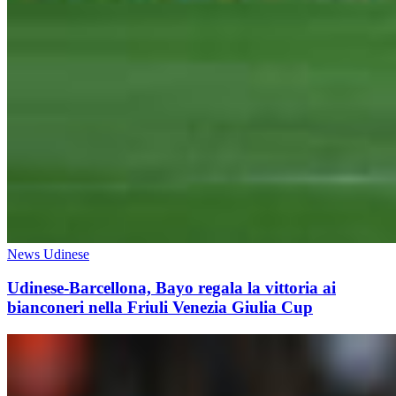
News Udinese
Udinese-Barcellona, Bayo regala la vittoria ai
bianconeri nella Friuli Venezia Giulia Cup