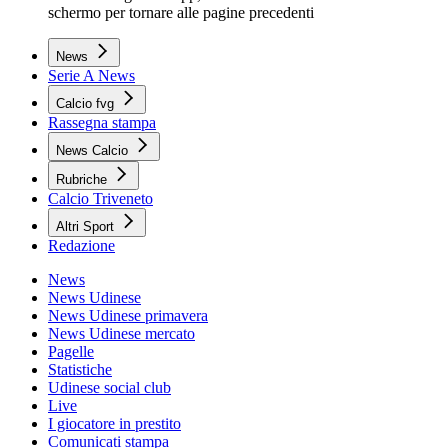
schermo per tornare alle pagine precedenti
News
Serie A News
Calcio fvg
Rassegna stampa
News Calcio
Rubriche
Calcio Triveneto
Altri Sport
Redazione
News
News Udinese
News Udinese primavera
News Udinese mercato
Pagelle
Statistiche
Udinese social club
Live
I giocatore in prestito
Comunicati stampa