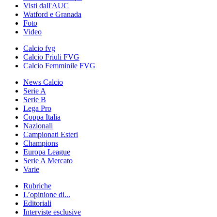
Visti dall'AUC
Watford e Granada
Foto
Video
Calcio fvg
Calcio Friuli FVG
Calcio Femminile FVG
News Calcio
Serie A
Serie B
Lega Pro
Coppa Italia
Nazionali
Campionati Esteri
Champions
Europa League
Serie A Mercato
Varie
Rubriche
L’opinione di...
Editoriali
Interviste esclusive