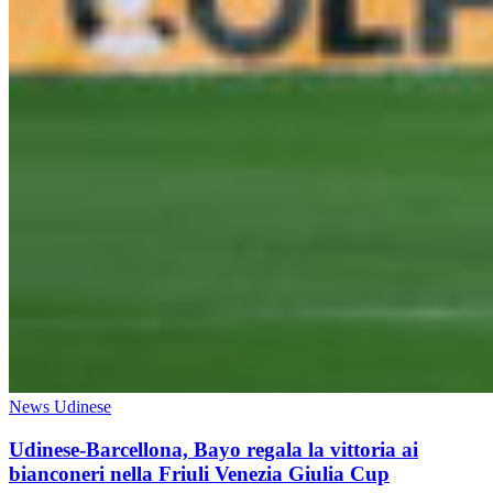
News Udinese
Udinese-Barcellona, Bayo regala la vittoria ai
bianconeri nella Friuli Venezia Giulia Cup