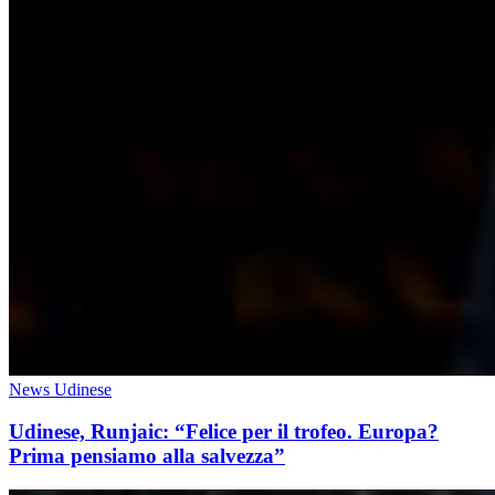
News Udinese
Udinese, Runjaic: “Felice per il trofeo. Europa?
Prima pensiamo alla salvezza”