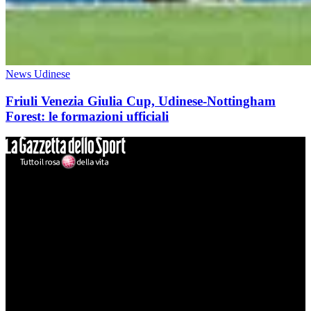
News Udinese
Friuli Venezia Giulia Cup, Udinese-Nottingham
Forest: le formazioni ufficiali
Mondo Udinese
Il sito Mondo Udinese affiliato al network Gazzanet non è gestito
direttamente RCS Mediagroup ed è unico responsabile di tutte le
informazioni (testuali o grafiche), i documenti o i materiali pubblicati
sul sito medesimo.
MondoUdinese testata Giornalistica registrata Tribunale di Udine
(N° 14/2014) Dir Resp Monica Valendino
Udinese