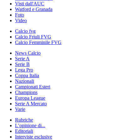
Visti dall'AUC
Watford e Granada
Foto
Video
Calcio fvg
Calcio Friuli FVG
Calcio Femminile FVG
News Calcio
Serie A
Serie B
Lega Pro
Coppa Italia
Nazionali
Campionati Esteri
Champions
Europa League
Serie A Mercato
Varie
Rubriche
L’opinione di...
Editoriali
Interviste esclusive