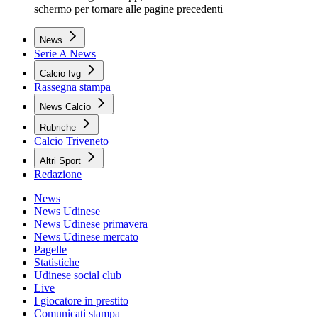
schermo per tornare alle pagine precedenti
News
Serie A News
Calcio fvg
Rassegna stampa
News Calcio
Rubriche
Calcio Triveneto
Altri Sport
Redazione
News
News Udinese
News Udinese primavera
News Udinese mercato
Pagelle
Statistiche
Udinese social club
Live
I giocatore in prestito
Comunicati stampa