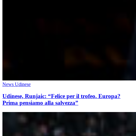
News Udinese
Udinese, Runjaic: “Felice per il trofeo. Europa?
Prima pensiamo alla salvezza”