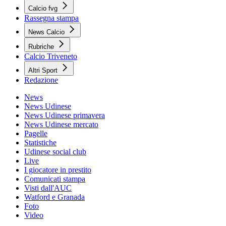
Calcio fvg
Rassegna stampa
News Calcio
Rubriche
Calcio Triveneto
Altri Sport
Redazione
News
News Udinese
News Udinese primavera
News Udinese mercato
Pagelle
Statistiche
Udinese social club
Live
I giocatore in prestito
Comunicati stampa
Visti dall'AUC
Watford e Granada
Foto
Video