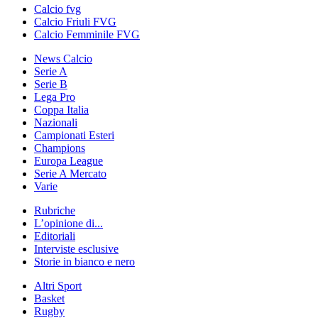
Calcio fvg
Calcio Friuli FVG
Calcio Femminile FVG
News Calcio
Serie A
Serie B
Lega Pro
Coppa Italia
Nazionali
Campionati Esteri
Champions
Europa League
Serie A Mercato
Varie
Rubriche
L’opinione di...
Editoriali
Interviste esclusive
Storie in bianco e nero
Altri Sport
Basket
Rugby