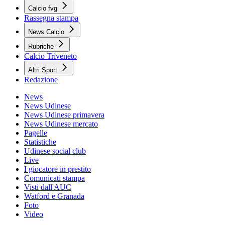
Calcio fvg
Rassegna stampa
News Calcio
Rubriche
Calcio Triveneto
Altri Sport
Redazione
News
News Udinese
News Udinese primavera
News Udinese mercato
Pagelle
Statistiche
Udinese social club
Live
I giocatore in prestito
Comunicati stampa
Visti dall'AUC
Watford e Granada
Foto
Video