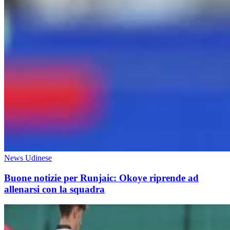
News Udinese
Buone notizie per Runjaic: Okoye riprende ad
allenarsi con la squadra