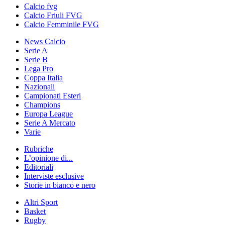
Calcio fvg
Calcio Friuli FVG
Calcio Femminile FVG
News Calcio
Serie A
Serie B
Lega Pro
Coppa Italia
Nazionali
Campionati Esteri
Champions
Europa League
Serie A Mercato
Varie
Rubriche
L’opinione di...
Editoriali
Interviste esclusive
Storie in bianco e nero
Altri Sport
Basket
Rugby