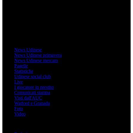
direttamente RCS Mediagroup ed è unico responsabile di tutte le
informazioni (testuali o grafiche), i documenti o i materiali pubblicati
sul sito medesimo.
MondoUdinese testata Giornalistica registrata Tribunale di Udine
(N° 14/2014) Dir Resp Monica Valendino
Udinese
News Udinese
News Udinese primavera
News Udinese mercato
Pagelle
Statistiche
Udinese social club
Live
I giocatore in prestito
Comunicati stampa
Visti dall'AUC
Watford e Granada
Foto
Video
Informazioni