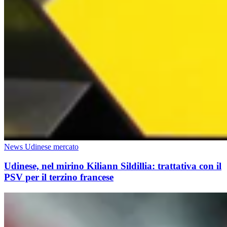
News Udinese mercato
Udinese, nel mirino Kiliann Sildillia: trattativa con il
PSV per il terzino francese