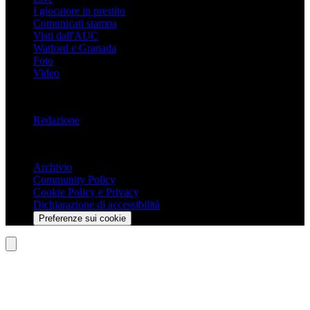
I giocatore in prestito
Comunicati stampa
Visti dall'AUC
Watford e Granada
Foto
Video
Informazioni
Redazione
Trasparenza
Archivio
Community Policy
Cookie Policy e Privacy
Dichiarazione di accessibilità
Preferenze sui cookie