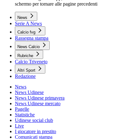
schermo per tornare alle pagine precedenti
News
Serie A News
Calcio fvg
Rassegna stampa
News Calcio
Rubriche
Calcio Triveneto
Altri Sport
Redazione
News
News Udinese
News Udinese primavera
News Udinese mercato
Pagelle
Statistiche
Udinese social club
Live
I giocatore in prestito
Comunicati stampa