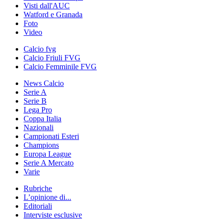
Visti dall'AUC
Watford e Granada
Foto
Video
Calcio fvg
Calcio Friuli FVG
Calcio Femminile FVG
News Calcio
Serie A
Serie B
Lega Pro
Coppa Italia
Nazionali
Campionati Esteri
Champions
Europa League
Serie A Mercato
Varie
Rubriche
L’opinione di...
Editoriali
Interviste esclusive