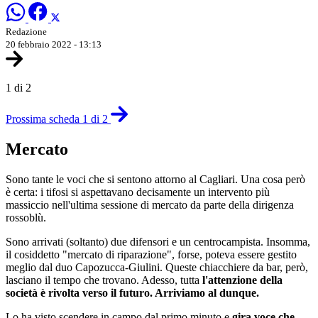
Redazione
20 febbraio 2022 - 13:13
1 di 2
Prossima scheda 1 di 2
Mercato
Sono tante le voci che si sentono attorno al Cagliari. Una cosa però
è certa: i tifosi si aspettavano decisamente un intervento più
massiccio nell'ultima sessione di mercato da parte della dirigenza
rossoblù.
Sono arrivati (soltanto) due difensori e un centrocampista. Insomma,
il cosiddetto "mercato di riparazione", forse, poteva essere gestito
meglio dal duo Capozucca-Giulini. Queste chiacchiere da bar, però,
lasciano il tempo che trovano. Adesso, tutta
l'attenzione della
società è rivolta verso il futuro. Arriviamo al dunque.
Lo ha visto scendere in campo dal primo minuto e
gira voce che