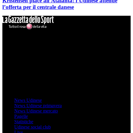
Kristensen piace all’Atalanta: l’Udinese attende
l’offerta per il centrale danese
Mondo Udinese
Il sito Mondo Udinese affiliato al network Gazzanet non è gestito
direttamente RCS Mediagroup ed è unico responsabile di tutte le
informazioni (testuali o grafiche), i documenti o i materiali pubblicati
sul sito medesimo.
MondoUdinese testata Giornalistica registrata Tribunale di Udine
(N° 14/2014) Dir Resp Monica Valendino
Udinese
News Udinese
News Udinese primavera
News Udinese mercato
Pagelle
Statistiche
Udinese social club
Live