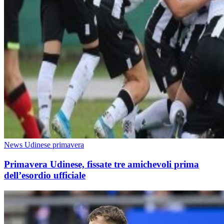
News Udinese primavera
Primavera Udinese, fissate tre amichevoli prima
dell’esordio ufficiale