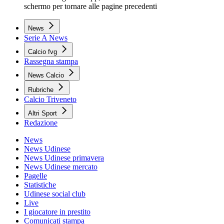
schermo per tornare alle pagine precedenti
News
Serie A News
Calcio fvg
Rassegna stampa
News Calcio
Rubriche
Calcio Triveneto
Altri Sport
Redazione
News
News Udinese
News Udinese primavera
News Udinese mercato
Pagelle
Statistiche
Udinese social club
Live
I giocatore in prestito
Comunicati stampa