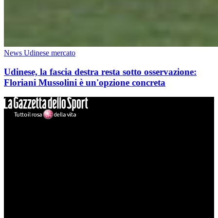
News Udinese mercato
Udinese, la fascia destra resta sotto osservazione:
Floriani Mussolini è un'opzione concreta
Mondo Udinese
Il sito Mondo Udinese affiliato al network Gazzanet non è gestito
direttamente RCS Mediagroup ed è unico responsabile di tutte le
informazioni (testuali o grafiche), i documenti o i materiali pubblicati
sul sito medesimo.
MondoUdinese testata Giornalistica registrata Tribunale di Udine
(N° 14/2014) Dir Resp Monica Valendino