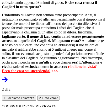
collezionando appena 98 minuti di gioco.
E che cosa c'entra il
Cagliari in tutto questo?
L'infortunio di Lovato non sembra tanto preoccupante. Anzi, il
ragazzo ha ricominciato ad allenarsi parzialmente con il gruppo ma il
terrore che uno dei tre titolari all'interno del pacchetto difensivo si
possa far male preoccupa tantissimo i tifosi del Cagliari che si
aspettavano la chiusura di un altro colpo in difesa. Insomma,
tagliamo corto, il nome di Izzo continua ad essere pesantemente
accostato a quello del Cagliari. Ma quanto costa?
Attualmente (e
il costo del suo cartellino continua ad abbassarsi) il suo valore di
mercato si aggirerebbe attorno ai
5 milioni
di euro ma, come al
solito, il suo eventuale acquisto dipenderà dal posizionamento finale
in classifica del Cagliari. Seguiranno aggiornamenti. Nel frattempo,
occhi aperti perché
gira un'altra voce clamorosa!
L'a
ttenzione
è
rivolta solo ed esclusivamente in attacco:
ribaltone in vista?
Ecco che cosa sta succedendo!
<<<
2 di 2
1
Facciamo chiarezza
2
Tutto vero?
© RIPRODUZIONE RISERVATA