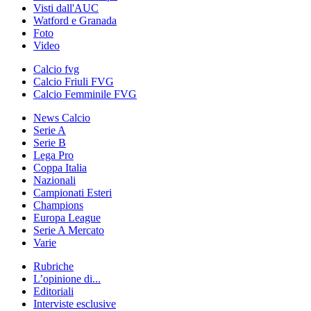
Visti dall'AUC
Watford e Granada
Foto
Video
Calcio fvg
Calcio Friuli FVG
Calcio Femminile FVG
News Calcio
Serie A
Serie B
Lega Pro
Coppa Italia
Nazionali
Campionati Esteri
Champions
Europa League
Serie A Mercato
Varie
Rubriche
L’opinione di...
Editoriali
Interviste esclusive