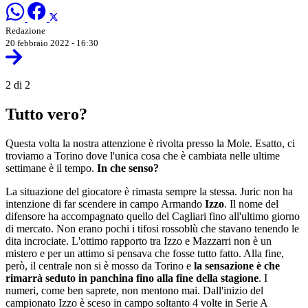
Redazione
20 febbraio 2022 - 16:30
2 di 2
Tutto vero?
Questa volta la nostra attenzione è rivolta presso la Mole. Esatto, ci
troviamo a Torino dove l'unica cosa che è cambiata nelle ultime
settimane è il tempo.
In che senso?
La situazione del giocatore è rimasta sempre la stessa. Juric non ha
intenzione di far scendere in campo Armando
Izzo
. Il nome del
difensore ha accompagnato quello del Cagliari fino all'ultimo giorno
di mercato. Non erano pochi i tifosi rossoblù che stavano tenendo le
dita incrociate. L'ottimo rapporto tra Izzo e Mazzarri non è un
mistero e per un attimo si pensava che fosse tutto fatto. Alla fine,
però, il centrale non si è mosso da Torino e
la sensazione è che
rimarrà seduto in panchina fino alla fine della stagione
. I
numeri, come ben saprete, non mentono mai. Dall'inizio del
campionato Izzo è sceso in campo soltanto 4 volte in Serie A