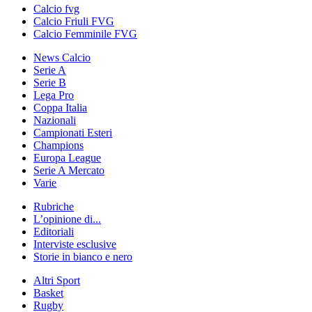
Calcio fvg
Calcio Friuli FVG
Calcio Femminile FVG
News Calcio
Serie A
Serie B
Lega Pro
Coppa Italia
Nazionali
Campionati Esteri
Champions
Europa League
Serie A Mercato
Varie
Rubriche
L’opinione di...
Editoriali
Interviste esclusive
Storie in bianco e nero
Altri Sport
Basket
Rugby