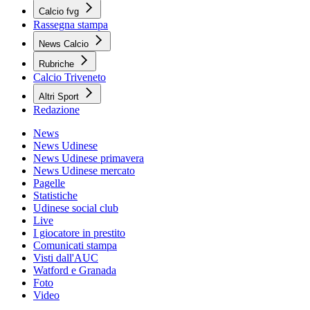
Calcio fvg
Rassegna stampa
News Calcio
Rubriche
Calcio Triveneto
Altri Sport
Redazione
News
News Udinese
News Udinese primavera
News Udinese mercato
Pagelle
Statistiche
Udinese social club
Live
I giocatore in prestito
Comunicati stampa
Visti dall'AUC
Watford e Granada
Foto
Video