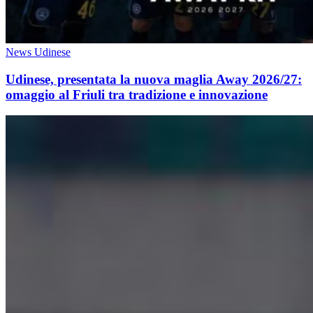
News Udinese
Udinese, presentata la nuova maglia Away 2026/27:
omaggio al Friuli tra tradizione e innovazione