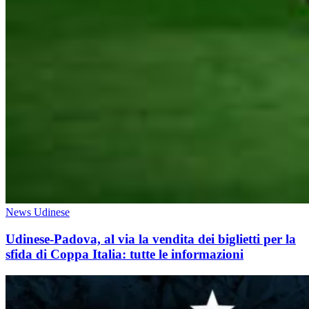
News Udinese
Udinese-Padova, al via la vendita dei biglietti per la
sfida di Coppa Italia: tutte le informazioni