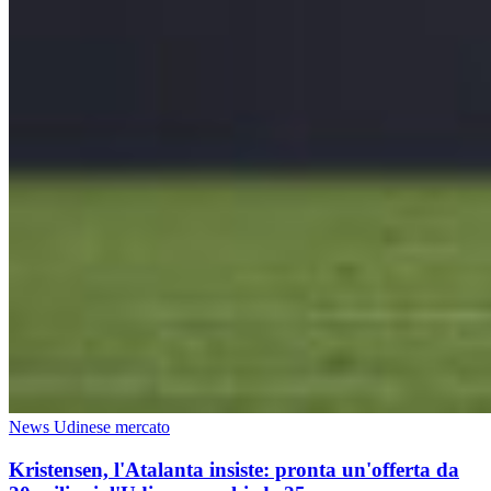
News Udinese mercato
Kristensen, l'Atalanta insiste: pronta un'offerta da