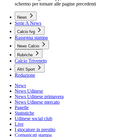
schermo per tornare alle pagine precedenti
News
Serie A News
Calcio fvg
Rassegna stampa
News Calcio
Rubriche
Calcio Triveneto
Altri Sport
Redazione
News
News Udinese
News Udinese primavera
News Udinese mercato
Pagelle
Statistiche
Udinese social club
Live
I giocatore in prestito
Comunicati stampa