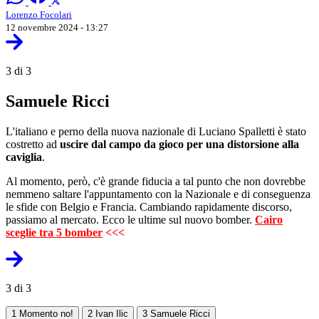
Lorenzo Focolari
12 novembre 2024 - 13:27
3 di 3
Samuele Ricci
L'italiano e perno della nuova nazionale di Luciano Spalletti è stato
costretto ad
uscire dal campo da gioco per una distorsione alla
caviglia
.
Al momento, però, c'è grande fiducia a tal punto che non dovrebbe
nemmeno saltare l'appuntamento con la Nazionale e di conseguenza
le sfide con Belgio e Francia. Cambiando rapidamente discorso,
passiamo al mercato. Ecco le ultime sul nuovo bomber.
Cairo
sceglie tra 5 bomber
<<<
3 di 3
1
Momento no!
2
Ivan Ilic
3
Samuele Ricci