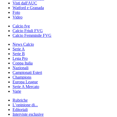
Visti dall'AUC
Watford e Granada
Foto
Video
Calcio fvg
Calcio Friuli FVG
Calcio Femminile FVG
News Calcio
Serie A
Serie B
Lega Pro
Coppa Italia
Nazionali
Campionati Esteri
Champions
Europa League
Serie A Mercato
Varie
Rubriche
L’opinione di...
Editoriali
Interviste esclusive