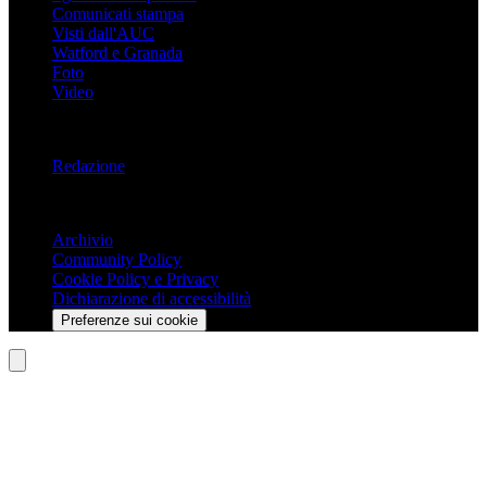
Comunicati stampa
Visti dall'AUC
Watford e Granada
Foto
Video
Informazioni
Redazione
Trasparenza
Archivio
Community Policy
Cookie Policy e Privacy
Dichiarazione di accessibilità
Preferenze sui cookie