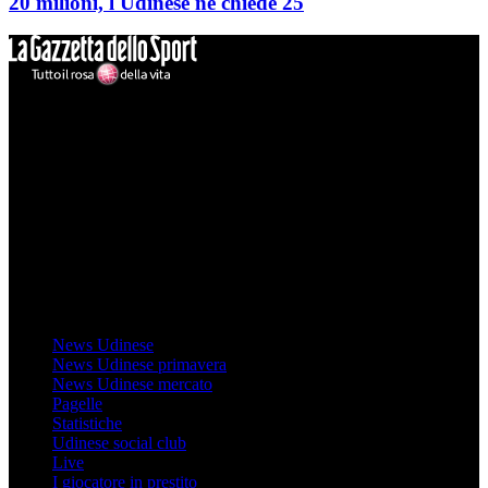
20 milioni, l'Udinese ne chiede 25
Mondo Udinese
Il sito Mondo Udinese affiliato al network Gazzanet non è gestito
direttamente RCS Mediagroup ed è unico responsabile di tutte le
informazioni (testuali o grafiche), i documenti o i materiali pubblicati
sul sito medesimo.
MondoUdinese testata Giornalistica registrata Tribunale di Udine
(N° 14/2014) Dir Resp Monica Valendino
Udinese
News Udinese
News Udinese primavera
News Udinese mercato
Pagelle
Statistiche
Udinese social club
Live
I giocatore in prestito