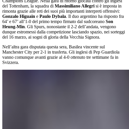
Champions League. Nella gara di ritorno giocata contro gli inglesi
del Tottenham, la squadra di
Massimiliano Allegri
si è imposta in
rimonta grazie alle reti dei suoi più importanti interpreti offensivi:
Gonzalo Higuain
e
Paulo Dybala
. Il duo argentino ha risposto fra
64’ e 67’ all’1-0 del primo tempo firmato dal sudcoreano
Son
Heung-Min
. Gli Spurs, nonostante il 2-2 dell’andata, vengono
dunque estromessi dalla competizione lasciando spazio, nei sorteggi
del 16 marzo, ai sogni di gloria della Vecchia Signora.
Nell’altra gara disputata questa sera, Basilea vincente sul
Manchester City per 2-1 in trasferta. Gli inglesi di Pep Guardiola
vanno comunque avanti grazie al 4-0 ottenuto tre settimane fa in
Svizzera.