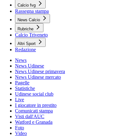
Calcio fvg
Rassegna stampa
News Calcio
Rubriche
Calcio Triveneto
Altri Sport
Redazione
News
News Udinese
News Udinese primavera
News Udinese mercato
Pagelle
Statistiche
Udinese social club
Live
I giocatore in prestito
Comunicati stampa
Visti dall'AUC
Watford e Granada
Foto
Video