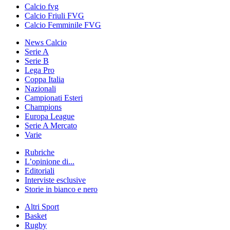
Calcio fvg
Calcio Friuli FVG
Calcio Femminile FVG
News Calcio
Serie A
Serie B
Lega Pro
Coppa Italia
Nazionali
Campionati Esteri
Champions
Europa League
Serie A Mercato
Varie
Rubriche
L’opinione di...
Editoriali
Interviste esclusive
Storie in bianco e nero
Altri Sport
Basket
Rugby