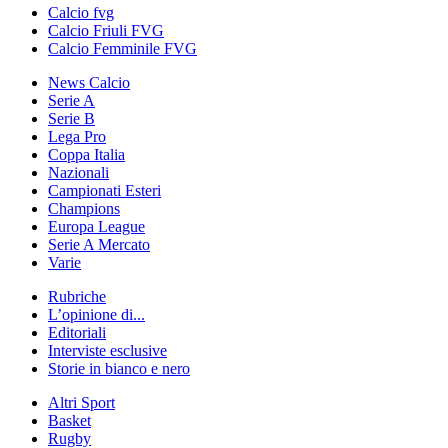
Calcio fvg
Calcio Friuli FVG
Calcio Femminile FVG
News Calcio
Serie A
Serie B
Lega Pro
Coppa Italia
Nazionali
Campionati Esteri
Champions
Europa League
Serie A Mercato
Varie
Rubriche
L’opinione di...
Editoriali
Interviste esclusive
Storie in bianco e nero
Altri Sport
Basket
Rugby