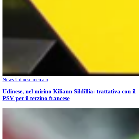
News Udinese mercato
Udinese, nel mirino Kiliann Sildillia: trattativa con il
PSV per il terzino francese