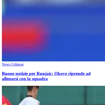
News Udinese
Buone notizie per Runjaic: Okoye riprende ad
allenarsi con la squadra