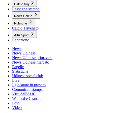
Calcio fvg
Rassegna stampa
News Calcio
Rubriche
Calcio Triveneto
Altri Sport
Redazione
News
News Udinese
News Udinese primavera
News Udinese mercato
Pagelle
Statistiche
Udinese social club
Live
I giocatore in prestito
Comunicati stampa
Visti dall'AUC
Watford e Granada
Foto
Video