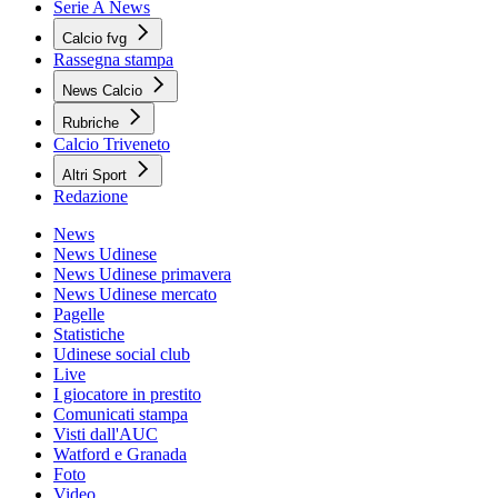
Serie A News
Calcio fvg
Rassegna stampa
News Calcio
Rubriche
Calcio Triveneto
Altri Sport
Redazione
News
News Udinese
News Udinese primavera
News Udinese mercato
Pagelle
Statistiche
Udinese social club
Live
I giocatore in prestito
Comunicati stampa
Visti dall'AUC
Watford e Granada
Foto
Video