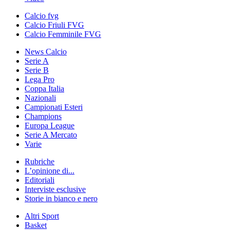
Calcio fvg
Calcio Friuli FVG
Calcio Femminile FVG
News Calcio
Serie A
Serie B
Lega Pro
Coppa Italia
Nazionali
Campionati Esteri
Champions
Europa League
Serie A Mercato
Varie
Rubriche
L’opinione di...
Editoriali
Interviste esclusive
Storie in bianco e nero
Altri Sport
Basket