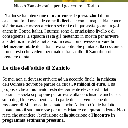
Nicolò Zaniolo esulta per il gol contro il Torino
L'Udinese ha intenzione di
mantenere le prestazioni
di un
calciatore fondamentale come
il dieci
che con la maglia bianconera
si è ritrovato e messo a referto sei reti e cinque assist (oltre un gol
anche in Coppa Italia). I numeri sono di primissimo livello e di
conseguenza la squadra si sta già mettendo in mostra per arrivare
alla definizione della trattativa. In caso non dovesse arrivare
la
definizione totale
della trattativa si potrebbe puntare alla cessione e
non ci resta che vedere per quale cifra l'addio di Zaniolo può
prendere quota.
Le cifre dell'addio di Zaniolo
Se mai non si dovesse arrivare ad un accordo finale, la richiesta
dell'Udinese dovrebbe partire da circa
30 milioni di euro.
Una
proposta che al momento resta decisamente elevata ed infatti
nessuna società si propone per arrivare alla conclusione anche se ci
sono degli interessamenti sia da parte della Juventus che dei
rossoneri di Milano ed in passato anche Antonio Conte ha fatto
notare tutto il suo interesse per un calciatore con questo talento. Non
resta che attendere l'evoluzione della situazione e
l'incontro in
programma settimana prossima
.