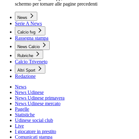
schermo per tornare alle pagine precedenti
News
Serie A News
Calcio fvg
Rassegna stampa
News Calcio
Rubriche
Calcio Triveneto
Altri Sport
Redazione
News
News Udinese
News Udinese primavera
News Udinese mercato
Pagelle
Statistiche
Udinese social club
Live
I giocatore in prestito
Comunicati stampa