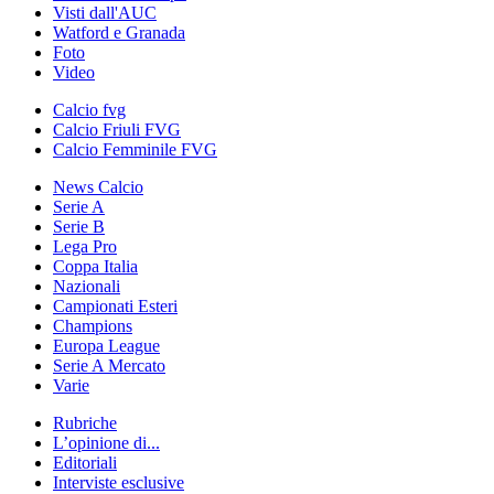
Visti dall'AUC
Watford e Granada
Foto
Video
Calcio fvg
Calcio Friuli FVG
Calcio Femminile FVG
News Calcio
Serie A
Serie B
Lega Pro
Coppa Italia
Nazionali
Campionati Esteri
Champions
Europa League
Serie A Mercato
Varie
Rubriche
L’opinione di...
Editoriali
Interviste esclusive