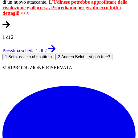
di un nuovo attaccante.
L'Udinese potrebbe approfittare della
rivoluzione giallorossa. Procediamo per gradi: ecco tutti i
dettagli!
<<<
1 di 2
Prossima scheda 1 di 2
1
Beto: caccia al sostituto
2
Andrea Belotti: si può fare?
© RIPRODUZIONE RISERVATA