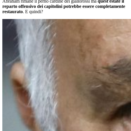
Abraham rimane il perno cardine dei giallorossi ma
quest'estate il
reparto offensivo dei capitolini potrebbe esse
re completamente
restaurato
. E quindi?