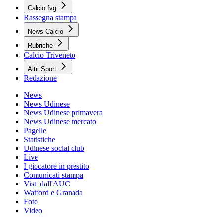
Calcio fvg
Rassegna stampa
News Calcio
Rubriche
Calcio Triveneto
Altri Sport
Redazione
News
News Udinese
News Udinese primavera
News Udinese mercato
Pagelle
Statistiche
Udinese social club
Live
I giocatore in prestito
Comunicati stampa
Visti dall'AUC
Watford e Granada
Foto
Video