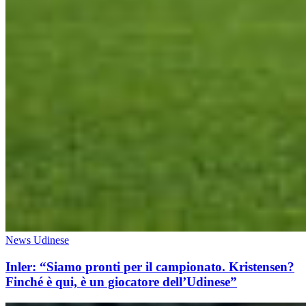
News Udinese
Inler: “Siamo pronti per il campionato. Kristensen?
Finché è qui, è un giocatore dell’Udinese”