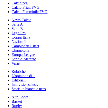
Calcio fvg
Calcio Friuli FVG
Calcio Femminile FVG
News Calcio
Serie A
Serie B
Lega Pro
Coppa Italia
Nazionali
Campionati Esteri
Champions
Europa League
Serie A Mercato
Varie
Rubriche
L’opinione di...
Editoriali
Interviste esclusive
Storie in bianco e nero
Altri Sport
Basket
Rugby