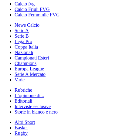
Calcio fvg
Calcio Friuli FVG
Calcio Femminile FVG
News Calcio
Serie A
Serie B
Lega Pro
Coppa Italia
Nazionali
Campionati Esteri
Champions
Europa League
Serie A Mercato
Varie
Rubriche
L’opinione di...
Editoriali
Interviste esclusive
Storie in bianco e nero
Altri Sport
Basket
Rugby