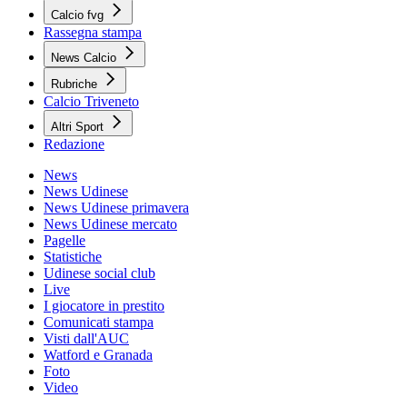
Calcio fvg
Rassegna stampa
News Calcio
Rubriche
Calcio Triveneto
Altri Sport
Redazione
News
News Udinese
News Udinese primavera
News Udinese mercato
Pagelle
Statistiche
Udinese social club
Live
I giocatore in prestito
Comunicati stampa
Visti dall'AUC
Watford e Granada
Foto
Video