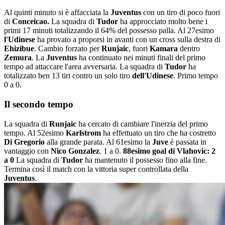
Al quinti minuto si è affacciata la
Juventus
con un tiro di poco fuori
di
Conceicao.
La squadra di
Tudor
ha approcciato molto bene i
primi 17 minuti totalizzando il 64% del possesso palla. Al 27esimo
l'Udinese
ha provato a proporsi in avanti con un cross sulla destra di
Ehizibue
. Cambio forzato per
Runjaic
, fuori
Kamara
dentro
Zemura
. La
Juventus
ha continuato nei minuti finali del primo
tempo ad attaccare l'area avversaria. La squadra di
Tudor
ha
totalizzato ben 13 tiri contro un solo tiro
dell'Udinese
. Primo tempo
0 a 0.
Il secondo tempo
La squadra di
Runjaic
ha cercato di cambiare l'inerzia del primo
tempo. Al 52esimo
Karlstrom
ha effettuato un tiro che ha costretto
Di Gregorio
alla grande parata. Al 61esimo la
Juve
è passata in
vantaggio con
Nico
Gonzalez
. 1 a 0.
88esimo goal di Vlahovic: 2
a 0
La squadra di
Tudor
ha mantenuto il possesso fino alla fine.
Termina così il match con la vittoria super controllata della
Juventus
.