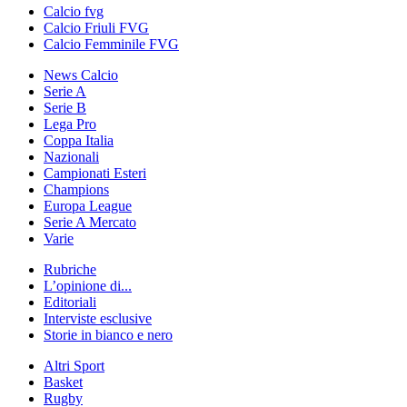
Calcio fvg
Calcio Friuli FVG
Calcio Femminile FVG
News Calcio
Serie A
Serie B
Lega Pro
Coppa Italia
Nazionali
Campionati Esteri
Champions
Europa League
Serie A Mercato
Varie
Rubriche
L’opinione di...
Editoriali
Interviste esclusive
Storie in bianco e nero
Altri Sport
Basket
Rugby