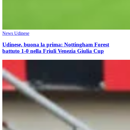
News Udinese
Udinese, buona la prima: Nottingham Forest
battuto 1-0 nella Friuli Venezia Giulia Cup