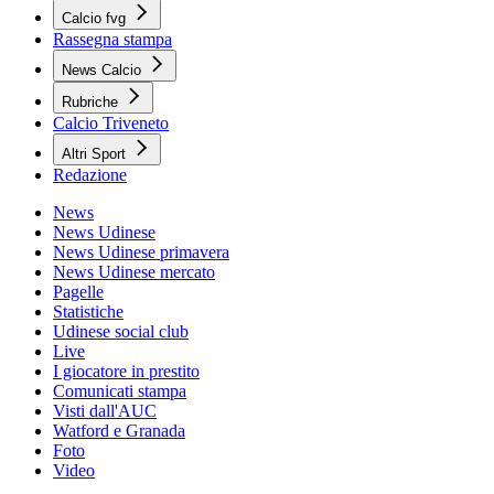
Calcio fvg
Rassegna stampa
News Calcio
Rubriche
Calcio Triveneto
Altri Sport
Redazione
News
News Udinese
News Udinese primavera
News Udinese mercato
Pagelle
Statistiche
Udinese social club
Live
I giocatore in prestito
Comunicati stampa
Visti dall'AUC
Watford e Granada
Foto
Video