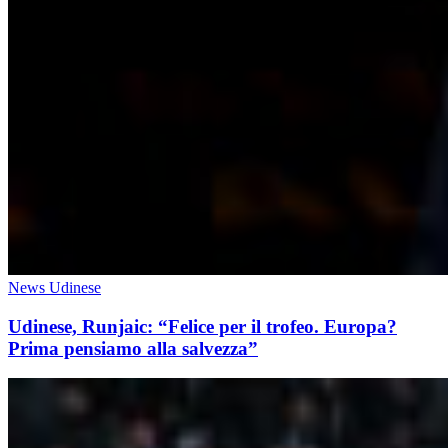
News Udinese
Udinese, Runjaic: “Felice per il trofeo. Europa?
Prima pensiamo alla salvezza”