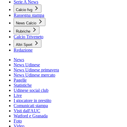
Serie A News
Calcio fvg
Rassegna stampa
News Calcio
Rubriche
Calcio Triveneto
Altri Sport
Redazione
News
News Udinese
News Udinese primavera
News Udinese mercato
Pagelle
Statistiche
Udinese social club
Live
I giocatore in prestito
Comunicati stampa
Visti dall'AUC
Watford e Granada
Foto
Video