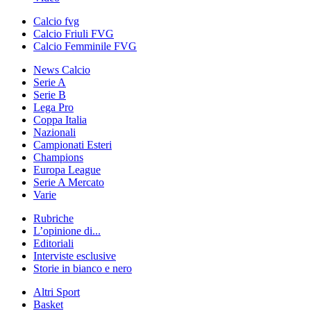
Calcio fvg
Calcio Friuli FVG
Calcio Femminile FVG
News Calcio
Serie A
Serie B
Lega Pro
Coppa Italia
Nazionali
Campionati Esteri
Champions
Europa League
Serie A Mercato
Varie
Rubriche
L’opinione di...
Editoriali
Interviste esclusive
Storie in bianco e nero
Altri Sport
Basket