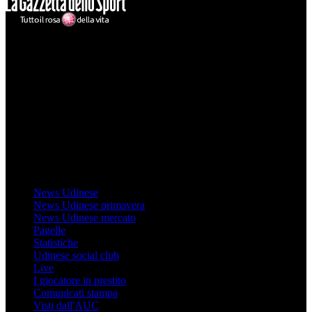
Mondo Udinese
Il sito Mondo Udinese affiliato al network Gazzanet non è gestito
direttamente RCS Mediagroup ed è unico responsabile di tutte le
informazioni (testuali o grafiche), i documenti o i materiali pubblicati
sul sito medesimo.
MondoUdinese testata Giornalistica registrata Tribunale di Udine
(N° 14/2014) Dir Resp Monica Valendino
Udinese
News Udinese
News Udinese primavera
News Udinese mercato
Pagelle
Statistiche
Udinese social club
Live
I giocatore in prestito
Comunicati stampa
Visti dall'AUC