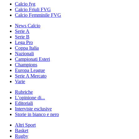
Calcio fvg
Calcio Friuli FVG
Calcio Femminile FVG
News Calcio
Serie A
Serie B
Lega Pro
Coppa Italia
Nazionali
Campionati Esteri
Champions
Europa League
Serie A Mercato
Varie
Rubriche
L’opinione di...
Editoriali
Interviste esclusive
Storie in bianco e nero
Altri Sport
Basket
Rugby