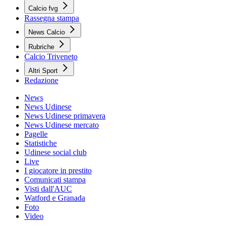
Calcio fvg
Rassegna stampa
News Calcio
Rubriche
Calcio Triveneto
Altri Sport
Redazione
News
News Udinese
News Udinese primavera
News Udinese mercato
Pagelle
Statistiche
Udinese social club
Live
I giocatore in prestito
Comunicati stampa
Visti dall'AUC
Watford e Granada
Foto
Video