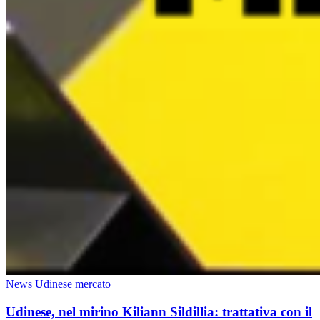
News Udinese mercato
Udinese, nel mirino Kiliann Sildillia: trattativa con il