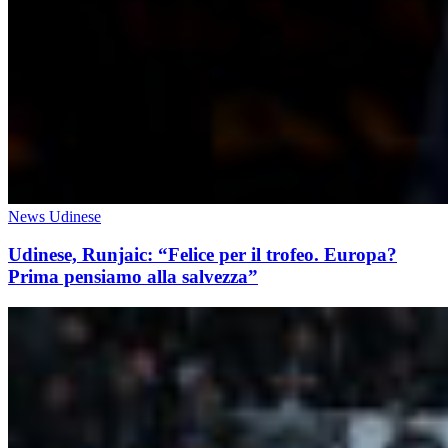
News Udinese
Udinese, Runjaic: “Felice per il trofeo. Europa?
Prima pensiamo alla salvezza”