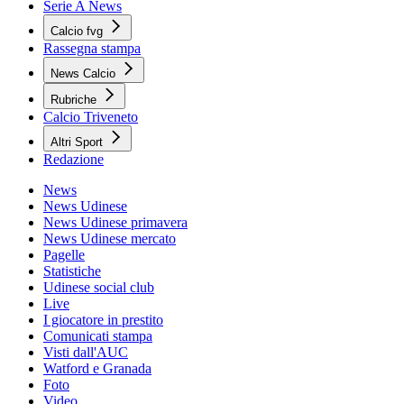
Serie A News
Calcio fvg
Rassegna stampa
News Calcio
Rubriche
Calcio Triveneto
Altri Sport
Redazione
News
News Udinese
News Udinese primavera
News Udinese mercato
Pagelle
Statistiche
Udinese social club
Live
I giocatore in prestito
Comunicati stampa
Visti dall'AUC
Watford e Granada
Foto
Video