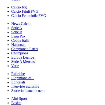
Calcio fvg
Calcio Friuli FVG
Calcio Femminile FVG
News Calcio
Serie A
Serie B
Lega Pro
Coppa Italia
Nazionali
Campionati Esteri
Champions
Europa League
Serie A Mercato
Varie
Rubriche
L’opinione di...
Editoriali
Interviste esclusive
Storie in bianco e nero
Altri Sport
Basket