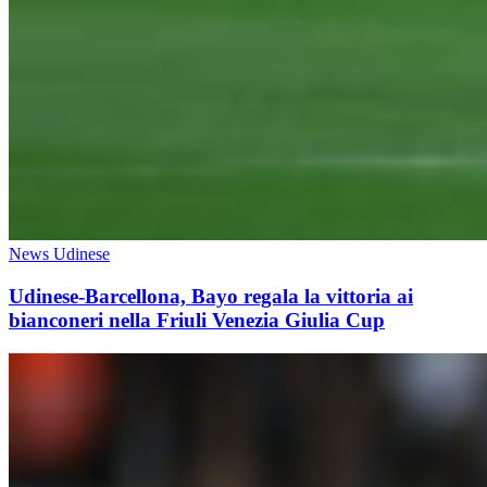
News Udinese
Udinese-Barcellona, Bayo regala la vittoria ai
bianconeri nella Friuli Venezia Giulia Cup