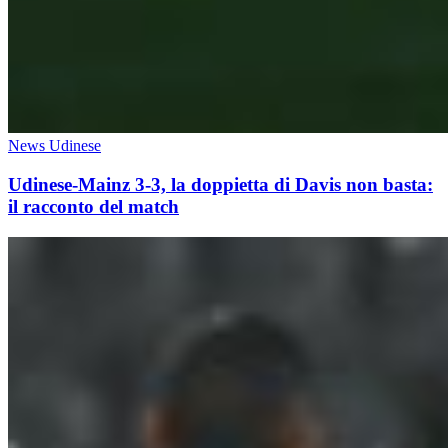
News Udinese
Udinese-Mainz 3-3, la doppietta di Davis non basta:
il racconto del match