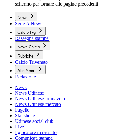
schermo per tornare alle pagine precedenti
News
Serie A News
Calcio fvg
Rassegna stampa
News Calcio
Rubriche
Calcio Triveneto
Altri Sport
Redazione
News
News Udinese
News Udinese primavera
News Udinese mercato
Pagelle
Statistiche
Udinese social club
Live
I giocatore in prestito
Comunicati stampa