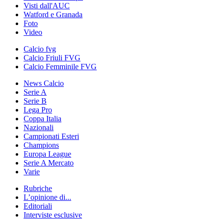
Visti dall'AUC
Watford e Granada
Foto
Video
Calcio fvg
Calcio Friuli FVG
Calcio Femminile FVG
News Calcio
Serie A
Serie B
Lega Pro
Coppa Italia
Nazionali
Campionati Esteri
Champions
Europa League
Serie A Mercato
Varie
Rubriche
L’opinione di...
Editoriali
Interviste esclusive