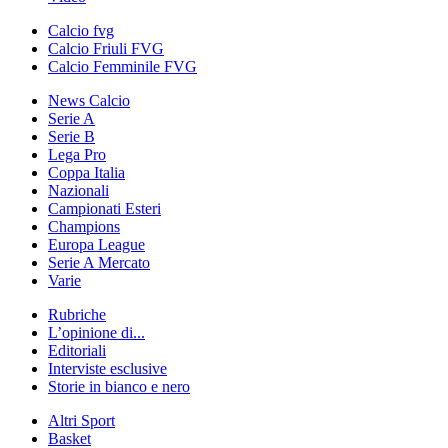
Calcio fvg
Calcio Friuli FVG
Calcio Femminile FVG
News Calcio
Serie A
Serie B
Lega Pro
Coppa Italia
Nazionali
Campionati Esteri
Champions
Europa League
Serie A Mercato
Varie
Rubriche
L’opinione di...
Editoriali
Interviste esclusive
Storie in bianco e nero
Altri Sport
Basket