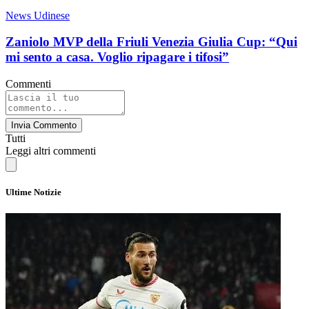
News Udinese
Zaniolo MVP della Friuli Venezia Giulia Cup: “Qui
mi sento a casa. Voglio ripagare i tifosi”
Commenti
Invia Commento
Tutti
Leggi altri commenti
Ultime Notizie