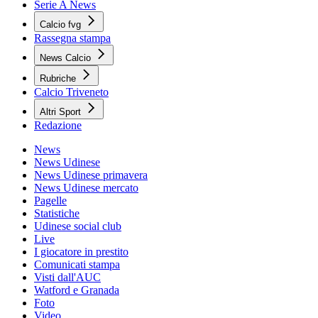
Serie A News
Calcio fvg
Rassegna stampa
News Calcio
Rubriche
Calcio Triveneto
Altri Sport
Redazione
News
News Udinese
News Udinese primavera
News Udinese mercato
Pagelle
Statistiche
Udinese social club
Live
I giocatore in prestito
Comunicati stampa
Visti dall'AUC
Watford e Granada
Foto
Video