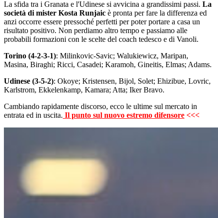
La sfida tra i Granata e l'Udinese si avvicina a grandissimi passi.
La
società di mister Kosta Runjaic
è pronta per fare la differenza ed
anzi occorre essere pressoché perfetti per poter portare a casa un
risultato positivo. Non perdiamo altro tempo e passiamo alle
probabili formazioni con le scelte del coach tedesco e di Vanoli.
Torino (4-2-3-1)
: Milinkovic-Savic; Walukiewicz, Maripan,
Masina, Biraghi; Ricci, Casadei; Karamoh, Gineitis, Elmas; Adams.
Udinese (3-5-2)
: Okoye; Kristensen, Bijol, Solet; Ehizibue, Lovric,
Karlstrom, Ekkelenkamp, Kamara; Atta; Iker Bravo.
Cambiando rapidamente discorso, ecco le ultime sul mercato in
entrata ed in uscita.
Il punto sul nuovo estremo difensore
<<<