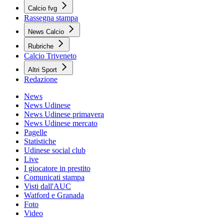
Calcio fvg
Rassegna stampa
News Calcio
Rubriche
Calcio Triveneto
Altri Sport
Redazione
News
News Udinese
News Udinese primavera
News Udinese mercato
Pagelle
Statistiche
Udinese social club
Live
I giocatore in prestito
Comunicati stampa
Visti dall'AUC
Watford e Granada
Foto
Video