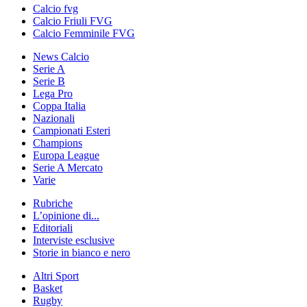
Calcio fvg
Calcio Friuli FVG
Calcio Femminile FVG
News Calcio
Serie A
Serie B
Lega Pro
Coppa Italia
Nazionali
Campionati Esteri
Champions
Europa League
Serie A Mercato
Varie
Rubriche
L’opinione di...
Editoriali
Interviste esclusive
Storie in bianco e nero
Altri Sport
Basket
Rugby