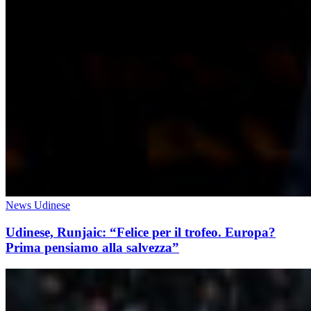
News Udinese
Udinese, Runjaic: “Felice per il trofeo. Europa?
Prima pensiamo alla salvezza”