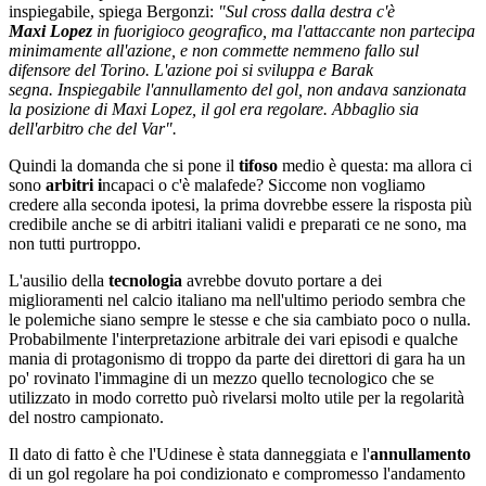
inspiegabile, spiega Bergonzi:
"Sul cross dalla destra c'è
Maxi Lopez
in fuorigioco geografico, ma l'attaccante non partecipa
minimamente all'azione, e non commette nemmeno fallo sul
difensore del Torino. L'azione poi si sviluppa e Barak
segna. Inspiegabile l'annullamento del gol, non andava sanzionata
la posizione di Maxi Lopez, il gol era regolare. Abbaglio sia
dell'arbitro che del Var".
Quindi la domanda che si pone il
tifoso
medio è questa: ma allora ci
sono
arbitri i
ncapaci o c'è malafede? Siccome non vogliamo
credere alla seconda ipotesi, la prima dovrebbe essere la risposta più
credibile anche se di arbitri italiani validi e preparati ce ne sono, ma
non tutti purtroppo.
L'ausilio della
tecnologia
avrebbe dovuto portare a dei
miglioramenti nel calcio italiano ma nell'ultimo periodo sembra che
le polemiche siano sempre le stesse e che sia cambiato poco o nulla.
Probabilmente l'interpretazione arbitrale dei vari episodi e qualche
mania di protagonismo di troppo da parte dei direttori di gara ha un
po' rovinato l'immagine di un mezzo quello tecnologico che se
utilizzato in modo corretto può rivelarsi molto utile per la regolarità
del nostro campionato.
Il dato di fatto è che l'Udinese è stata danneggiata e l'
annullamento
di un gol regolare ha poi condizionato e compromesso l'andamento