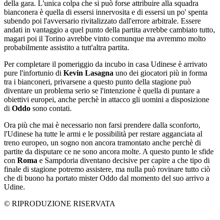
della gara. L'unica colpa che si può forse attribuire alla squadra
bianconera è quella di essersi innervosita e di essersi un po' spenta
subendo poi l'avversario rivitalizzato dall'errore arbitrale. Essere
andati in vantaggio a quel punto della partita avrebbe cambiato tutto,
magari poi il Torino avrebbe vinto comunque ma avremmo molto
probabilmente assistito a tutt'altra partita.
Per completare il pomeriggio da incubo in casa Udinese è arrivato
pure l'infortunio di
Kevin Lasagna
uno dei giocatori più in forma
tra i bianconeri, privarsene a questo punto della stagione può
diventare un problema serio se l'intenzione è quella di puntare a
obiettivi europei, anche perchè in attacco gli uomini a disposizione
di
Oddo
sono contati.
Ora più che mai è necessario non farsi prendere dalla sconforto,
l'Udinese ha tutte le armi e le possibilità per restare agganciata al
treno europeo, un sogno non ancora tramontato anche perchè di
partite da disputare ce ne sono ancora molte. A questo punto le sfide
con
Roma
e Sampdoria diventano decisive per capire a che tipo di
finale di stagione potremo assistere, ma nulla può rovinare tutto ciò
che di buono ha portato mister Oddo dal momento del suo arrivo a
Udine.
© RIPRODUZIONE RISERVATA