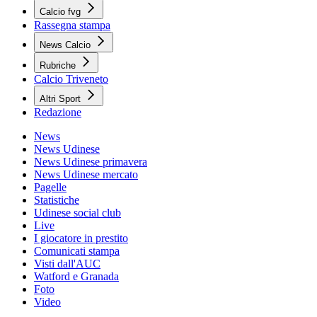
Calcio fvg
Rassegna stampa
News Calcio
Rubriche
Calcio Triveneto
Altri Sport
Redazione
News
News Udinese
News Udinese primavera
News Udinese mercato
Pagelle
Statistiche
Udinese social club
Live
I giocatore in prestito
Comunicati stampa
Visti dall'AUC
Watford e Granada
Foto
Video