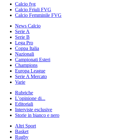
Calcio fvg
Calcio Friuli FVG
Calcio Femminile FVG
News Calcio
Serie A
Serie B
Lega Pro
Coppa Italia
Nazionali
Campionati Esteri
Champions
Europa League
Serie A Mercato
Varie
Rubriche
L’opinione di...
Editoriali
Interviste esclusive
Storie in bianco e nero
Altri Sport
Basket
Rugby