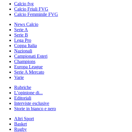
Calcio fvg
Calcio Friuli FVG
Calcio Femminile FVG
News Calcio
Serie A
Serie B
Lega Pro
Coppa Italia
Nazionali
Campionati Esteri
Champions
Europa League
Serie A Mercato
Varie
Rubriche
L’opinione di...
Editoriali
Interviste esclusive
Storie in bianco e nero
Altri Sport
Basket
Rugby