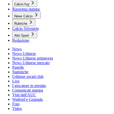
Calcio fvg
Rassegna stampa
News Calcio
Rubriche
Calcio Triveneto
Altri Sport
Redazione
News
News Udinese
News Udinese primavera
News Udinese mercato
Pagelle
Statistiche
Udinese social club
Live
I giocatore in prestito
Comunicati stampa
Visti dall'AUC
Watford e Granada
Foto
Video