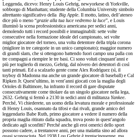
Leggenda, dicevo: Henry Louis Gehrig, newyorkese di Yorkville,
sobborgo di Manhattan; studente della Columbia University simbolo
altrettanto significativo della
Big Apple
. Il motto, latino, dell’ateneo
dice più o meno “
grazie alla tua luce vedremo la luce
”, e Louis
illuminò la scena professionistica americana per sedici anni,
demolendo tutti i record possibili e immaginabili: sette volte
consecutive nella formazione ideale del campionato, sei volte
miglior giocatore del torneo, una volta detentore della tripla corona
(migliore in tre categorie in un unico campionato); maggior numero
di grandi slam, che si ottengono battendo fuori campo una palla con
tre compagni a riempire le tre basi. Ci sono voluti cinquant’anni e
più per toglierlo di mezzo, Gehrig, dal nòvero dei detentori di così
tanti primati. Ed a scalzarlo gente come Alex Rodrìguez (sì, il
toyboy di Madonna ma anche un grande giocatore di baseball) e Cal
Ripken Jr. Quest’ultimo, in vent’anni giocati con la maglia degli
Orioles di Baltimore, ha infranto il record di gare disputate
consecutivamente come titolare da un singolo giocatore nella lega,
2632. Gehrig si fermò a 2130 in sedici anni di militanza
Yankee
.
Perché, Vi chiederete, un uomo della levatura morale e professionale
di Henry Louis, osannato da tifosi e dai rivali, grande amico del
leggendario Babe Ruth, primo giocatore a vedere il numero della
propria maglia ritirato dalla squadra, trova posto in quest’angolo
dedicato agli sconfitti? Perché anche gli eroi omerici dello sport
possono cadere, a trentanove anni, per una malattia sino ad allora
quasi sconosciuta. Nel 1938 Lou Gehrig è trentacinquenne, ma