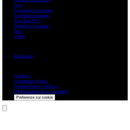
Live
I giocatore in prestito
Comunicati stampa
Visti dall'AUC
Watford e Granada
Foto
Video
Informazioni
Redazione
Trasparenza
Archivio
Community Policy
Cookie Policy e Privacy
Dichiarazione di accessibilità
Preferenze sui cookie