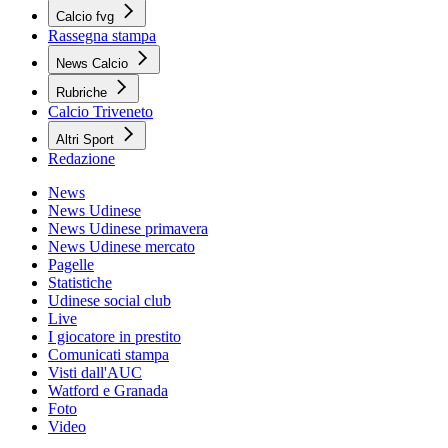
Calcio fvg
Rassegna stampa
News Calcio
Rubriche
Calcio Triveneto
Altri Sport
Redazione
News
News Udinese
News Udinese primavera
News Udinese mercato
Pagelle
Statistiche
Udinese social club
Live
I giocatore in prestito
Comunicati stampa
Visti dall'AUC
Watford e Granada
Foto
Video