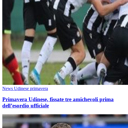
News Udinese primavera
Primavera Udinese, fissate tre amichevoli prima
dell’esordio ufficiale