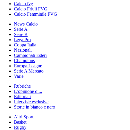
Calcio fvg
Calcio Friuli FVG
Calcio Femminile FVG
News Calcio
Serie A
Serie B
Lega Pro
Coppa Italia
Nazionali
Campionati Esteri
Champions
Europa League
Serie A Mercato
Varie
Rubriche
L’opinione di...
Editoriali
Interviste esclusive
Storie in bianco e nero
Altri Sport
Basket
Rugby