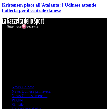
Kristensen piace all’Atalanta: l’Udinese attende
l’offerta per il centrale danese
Mondo Udinese
Il sito Mondo Udinese affiliato al network Gazzanet non è gestito
direttamente RCS Mediagroup ed è unico responsabile di tutte le
informazioni (testuali o grafiche), i documenti o i materiali pubblicati
sul sito medesimo.
MondoUdinese testata Giornalistica registrata Tribunale di Udine
(N° 14/2014) Dir Resp Monica Valendino
Udinese
News Udinese
News Udinese primavera
News Udinese mercato
Pagelle
Statistiche
Udinese social club