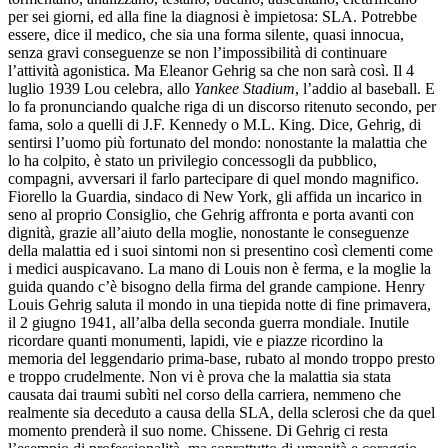
per sei giorni, ed alla fine la diagnosi è impietosa: SLA. Potrebbe
essere, dice il medico, che sia una forma silente, quasi innocua,
senza gravi conseguenze se non l’impossibilità di continuare
l’attività agonistica. Ma Eleanor Gehrig sa che non sarà così. Il 4
luglio 1939 Lou celebra, allo
Yankee Stadium
, l’addio al baseball. E
lo fa pronunciando qualche riga di un discorso ritenuto secondo, per
fama, solo a quelli di J.F. Kennedy o M.L. King. Dice, Gehrig, di
sentirsi l’uomo più fortunato del mondo: nonostante la malattia che
lo ha colpito, è stato un privilegio concessogli da pubblico,
compagni, avversari il farlo partecipare di quel mondo magnifico.
Fiorello la Guardia, sindaco di New York, gli affida un incarico in
seno al proprio Consiglio, che Gehrig affronta e porta avanti con
dignità, grazie all’aiuto della moglie, nonostante le conseguenze
della malattia ed i suoi sintomi non si presentino così clementi come
i medici auspicavano. La mano di Louis non è ferma, e la moglie la
guida quando c’è bisogno della firma del grande campione. Henry
Louis Gehrig saluta il mondo in una tiepida notte di fine primavera,
il 2 giugno 1941, all’alba della seconda guerra mondiale. Inutile
ricordare quanti monumenti, lapidi, vie e piazze ricordino la
memoria del leggendario prima-base, rubato al mondo troppo presto
e troppo crudelmente. Non vi è prova che la malattia sia stata
causata dai traumi subìti nel corso della carriera, nemmeno che
realmente sia deceduto a causa della SLA, della sclerosi che da quel
momento prenderà il suo nome. Chissene. Di Gehrig ci resta