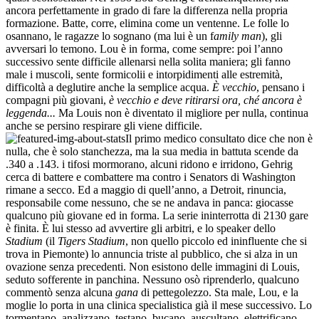
ancora perfettamente in grado di fare la differenza nella propria
formazione. Batte, corre, elimina come un ventenne. Le folle lo
osannano, le ragazze lo sognano (ma lui è un f
amily man
), gli
avversari lo temono. Lou è in forma, come sempre: poi l’anno
successivo sente difficile allenarsi nella solita maniera; gli fanno
male i muscoli, sente formicolii e intorpidimenti alle estremità,
difficoltà a deglutire anche la semplice acqua.
È vecchio
, pensano i
compagni più giovani,
è vecchio e deve ritirarsi ora, ché ancora è
leggenda...
Ma Louis non è diventato il migliore per nulla, continua
anche se persino respirare gli viene difficile.
Il primo medico consultato dice che non è
nulla, che è solo stanchezza, ma la sua media in battuta scende da
.340 a .143. i tifosi mormorano, alcuni ridono e irridono, Gehrig
cerca di battere e combattere ma contro i Senators di Washington
rimane a secco. Ed a maggio di quell’anno, a Detroit, rinuncia,
responsabile come nessuno, che se ne andava in panca: giocasse
qualcuno più giovane ed in forma. La serie ininterrotta di 2130 gare
è finita. È lui stesso ad avvertire gli arbitri, e lo speaker dello
Stadium
(il
Tigers Stadium
, non quello piccolo ed ininfluente che si
trova in Piemonte) lo annuncia triste al pubblico, che si alza in un
ovazione senza precedenti. Non esistono delle immagini di Louis,
seduto sofferente in panchina. Nessuno osò riprenderlo, qualcuno
commentò senza alcuna
gana
di pettegolezzo. Sta male, Lou, e la
moglie lo porta in una clinica specialistica già il mese successivo. Lo
tormentano, analizzano, testano, bucano, auscultano, elettrificano