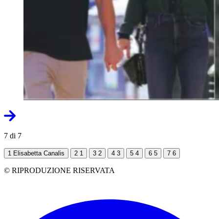
7 di 7
1
Elisabetta Canalis
2
1
3
2
4
3
5
4
6
5
7
6
© RIPRODUZIONE RISERVATA