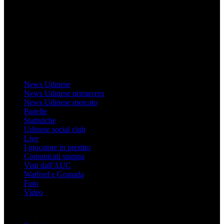
direttamente RCS Mediagroup ed è unico responsabile di tutte le
informazioni (testuali o grafiche), i documenti o i materiali pubblicati
sul sito medesimo.
MondoUdinese testata Giornalistica registrata Tribunale di Udine
(N° 14/2014) Dir Resp Monica Valendino
Udinese
News Udinese
News Udinese primavera
News Udinese mercato
Pagelle
Statistiche
Udinese social club
Live
I giocatore in prestito
Comunicati stampa
Visti dall'AUC
Watford e Granada
Foto
Video
Informazioni