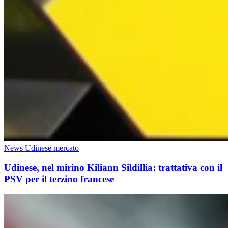
News Udinese mercato
Udinese, nel mirino Kiliann Sildillia: trattativa con il
PSV per il terzino francese