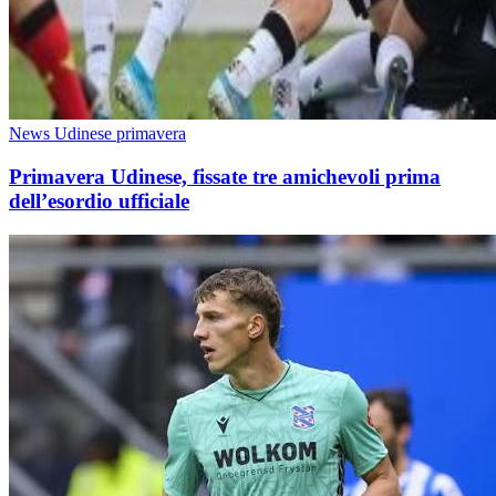
News Udinese primavera
Primavera Udinese, fissate tre amichevoli prima
dell’esordio ufficiale