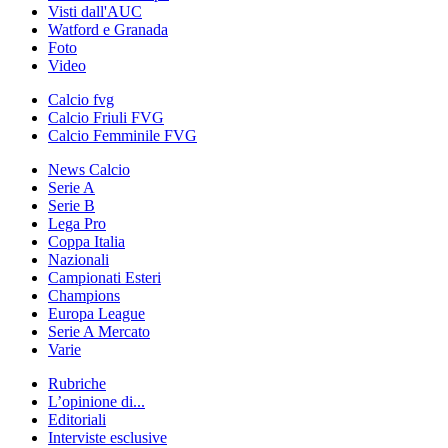
Visti dall'AUC
Watford e Granada
Foto
Video
Calcio fvg
Calcio Friuli FVG
Calcio Femminile FVG
News Calcio
Serie A
Serie B
Lega Pro
Coppa Italia
Nazionali
Campionati Esteri
Champions
Europa League
Serie A Mercato
Varie
Rubriche
L’opinione di...
Editoriali
Interviste esclusive