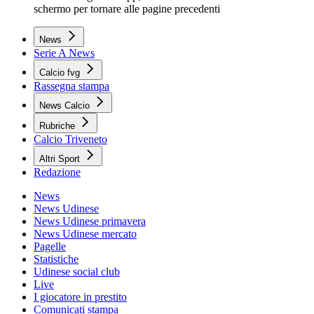
schermo per tornare alle pagine precedenti
News
Serie A News
Calcio fvg
Rassegna stampa
News Calcio
Rubriche
Calcio Triveneto
Altri Sport
Redazione
News
News Udinese
News Udinese primavera
News Udinese mercato
Pagelle
Statistiche
Udinese social club
Live
I giocatore in prestito
Comunicati stampa