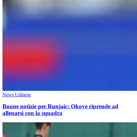
News Udinese
Buone notizie per Runjaic: Okoye riprende ad
allenarsi con la squadra