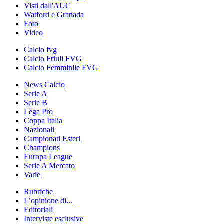
Visti dall'AUC
Watford e Granada
Foto
Video
Calcio fvg
Calcio Friuli FVG
Calcio Femminile FVG
News Calcio
Serie A
Serie B
Lega Pro
Coppa Italia
Nazionali
Campionati Esteri
Champions
Europa League
Serie A Mercato
Varie
Rubriche
L’opinione di...
Editoriali
Interviste esclusive