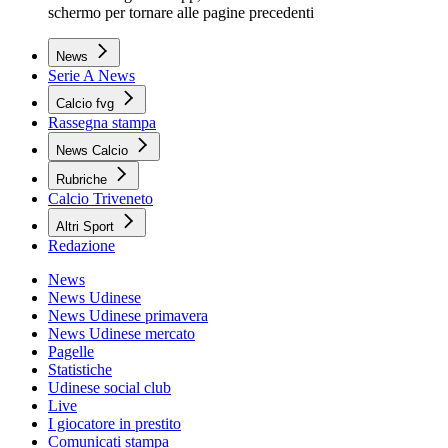
schermo per tornare alle pagine precedenti
News
Serie A News
Calcio fvg
Rassegna stampa
News Calcio
Rubriche
Calcio Triveneto
Altri Sport
Redazione
News
News Udinese
News Udinese primavera
News Udinese mercato
Pagelle
Statistiche
Udinese social club
Live
I giocatore in prestito
Comunicati stampa