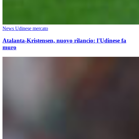
News Udinese mercato
Atalanta-Kristensen, nuovo rilancio: l'Udinese fa
muro