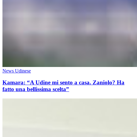
News Udinese
Kamara: “A Udine mi sento a casa. Zaniolo? Ha
fatto una bellissima scelta”