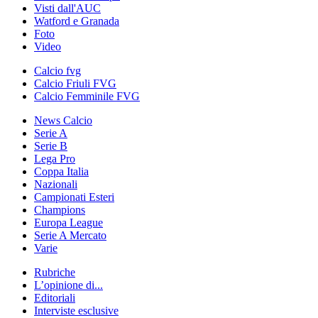
Visti dall'AUC
Watford e Granada
Foto
Video
Calcio fvg
Calcio Friuli FVG
Calcio Femminile FVG
News Calcio
Serie A
Serie B
Lega Pro
Coppa Italia
Nazionali
Campionati Esteri
Champions
Europa League
Serie A Mercato
Varie
Rubriche
L’opinione di...
Editoriali
Interviste esclusive