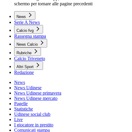
schermo per tornare alle pagine precedenti
News
Serie A News
Calcio fvg
Rassegna stampa
News Calcio
Rubriche
Calcio Triveneto
Altri Sport
Redazione
News
News Udinese
News Udinese primavera
News Udinese mercato
Pagelle
Statistiche
Udinese social club
Live
I giocatore in prestito
Comunicati stampa