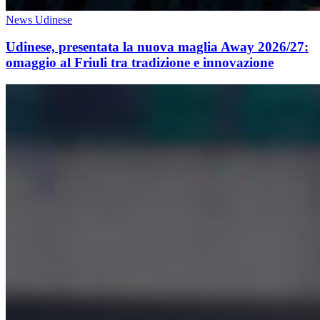
News Udinese
Udinese, presentata la nuova maglia Away 2026/27:
omaggio al Friuli tra tradizione e innovazione