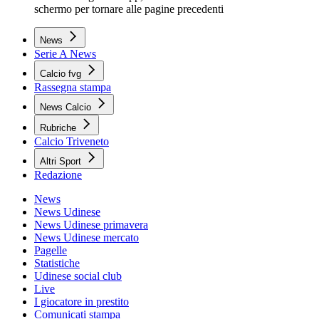
schermo per tornare alle pagine precedenti
News
Serie A News
Calcio fvg
Rassegna stampa
News Calcio
Rubriche
Calcio Triveneto
Altri Sport
Redazione
News
News Udinese
News Udinese primavera
News Udinese mercato
Pagelle
Statistiche
Udinese social club
Live
I giocatore in prestito
Comunicati stampa