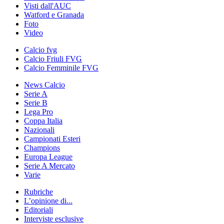
Visti dall'AUC
Watford e Granada
Foto
Video
Calcio fvg
Calcio Friuli FVG
Calcio Femminile FVG
News Calcio
Serie A
Serie B
Lega Pro
Coppa Italia
Nazionali
Campionati Esteri
Champions
Europa League
Serie A Mercato
Varie
Rubriche
L’opinione di...
Editoriali
Interviste esclusive