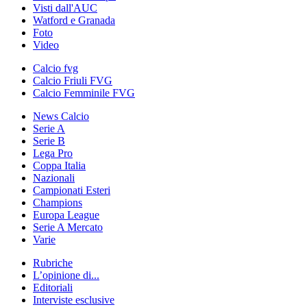
Visti dall'AUC
Watford e Granada
Foto
Video
Calcio fvg
Calcio Friuli FVG
Calcio Femminile FVG
News Calcio
Serie A
Serie B
Lega Pro
Coppa Italia
Nazionali
Campionati Esteri
Champions
Europa League
Serie A Mercato
Varie
Rubriche
L’opinione di...
Editoriali
Interviste esclusive