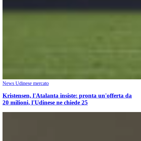
News Udinese mercato
Kristensen, l'Atalanta insiste: pronta un'offerta da
20 milioni, l'Udinese ne chiede 25