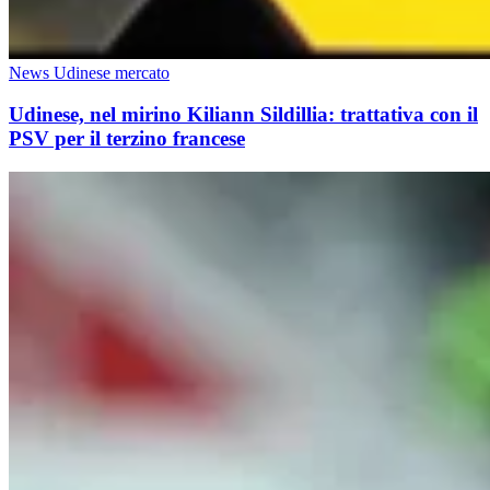
News Udinese mercato
Udinese, nel mirino Kiliann Sildillia: trattativa con il
PSV per il terzino francese