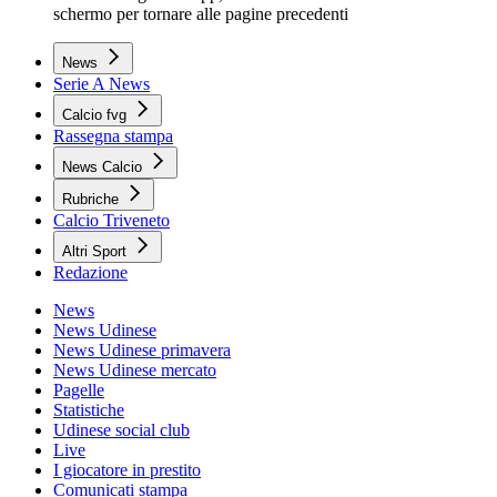
schermo per tornare alle pagine precedenti
News
Serie A News
Calcio fvg
Rassegna stampa
News Calcio
Rubriche
Calcio Triveneto
Altri Sport
Redazione
News
News Udinese
News Udinese primavera
News Udinese mercato
Pagelle
Statistiche
Udinese social club
Live
I giocatore in prestito
Comunicati stampa