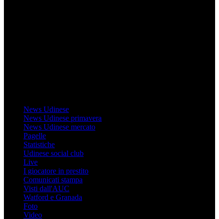
Mondo Udinese
Il sito Mondo Udinese affiliato al network Gazzanet non è gestito
direttamente RCS Mediagroup ed è unico responsabile di tutte le
informazioni (testuali o grafiche), i documenti o i materiali pubblicati
sul sito medesimo.
MondoUdinese testata Giornalistica registrata Tribunale di Udine
(N° 14/2014) Dir Resp Monica Valendino
Udinese
News Udinese
News Udinese primavera
News Udinese mercato
Pagelle
Statistiche
Udinese social club
Live
I giocatore in prestito
Comunicati stampa
Visti dall'AUC
Watford e Granada
Foto
Video