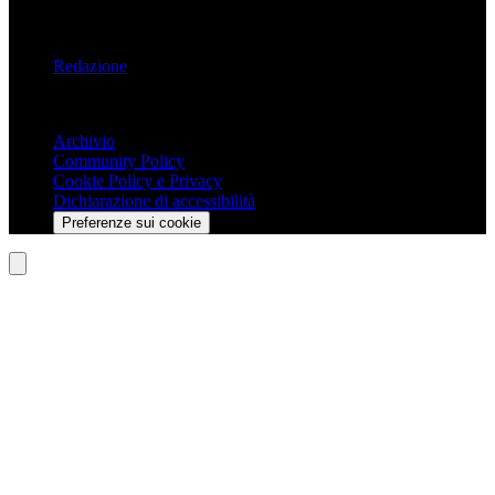
Informazioni
Redazione
Trasparenza
Archivio
Community Policy
Cookie Policy e Privacy
Dichiarazione di accessibilità
Preferenze sui cookie