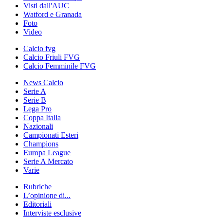
Visti dall'AUC
Watford e Granada
Foto
Video
Calcio fvg
Calcio Friuli FVG
Calcio Femminile FVG
News Calcio
Serie A
Serie B
Lega Pro
Coppa Italia
Nazionali
Campionati Esteri
Champions
Europa League
Serie A Mercato
Varie
Rubriche
L’opinione di...
Editoriali
Interviste esclusive