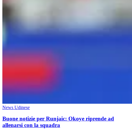
News Udinese
Buone notizie per Runjaic: Okoye riprende ad
allenarsi con la squadra