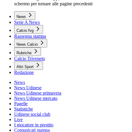
schermo per tornare alle pagine precedenti
News
Serie A News
Calcio fvg
Rassegna stampa
News Calcio
Rubriche
Calcio Triveneto
Altri Sport
Redazione
News
News Udinese
News Udinese primavera
News Udinese mercato
Pagelle
Statistiche
Udinese social club
Live
I giocatore in prestito
Comunicati stampa