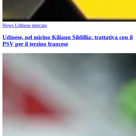
News Udinese mercato
Udinese, nel mirino Kiliann Sildillia: trattativa con il
PSV per il terzino francese