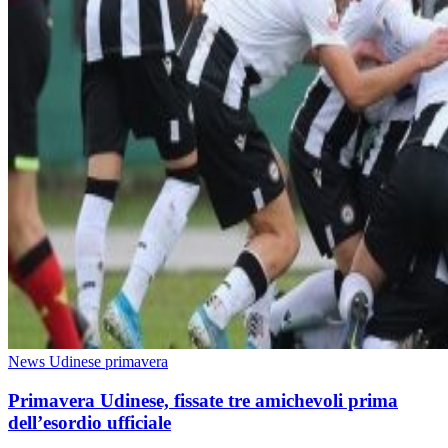
News Udinese primavera
Primavera Udinese, fissate tre amichevoli prima
dell’esordio ufficiale