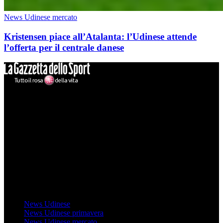
News Udinese mercato
Kristensen piace all’Atalanta: l’Udinese attende
l’offerta per il centrale danese
Mondo Udinese
Il sito Mondo Udinese affiliato al network Gazzanet non è gestito
direttamente RCS Mediagroup ed è unico responsabile di tutte le
informazioni (testuali o grafiche), i documenti o i materiali pubblicati
sul sito medesimo.
MondoUdinese testata Giornalistica registrata Tribunale di Udine
(N° 14/2014) Dir Resp Monica Valendino
Udinese
News Udinese
News Udinese primavera
News Udinese mercato