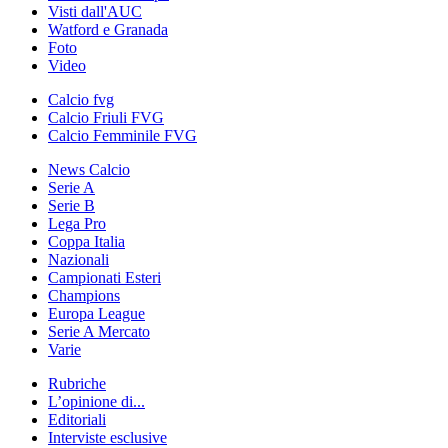
Visti dall'AUC
Watford e Granada
Foto
Video
Calcio fvg
Calcio Friuli FVG
Calcio Femminile FVG
News Calcio
Serie A
Serie B
Lega Pro
Coppa Italia
Nazionali
Campionati Esteri
Champions
Europa League
Serie A Mercato
Varie
Rubriche
L’opinione di...
Editoriali
Interviste esclusive