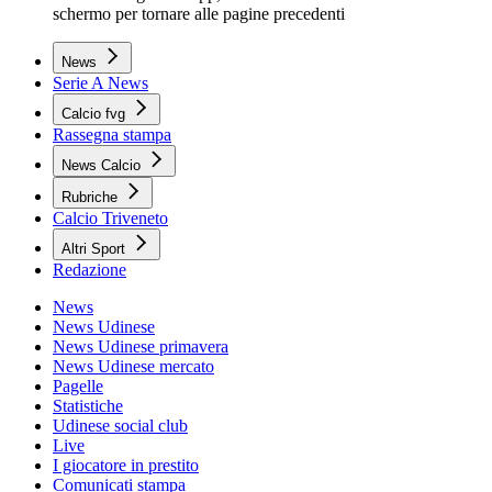
schermo per tornare alle pagine precedenti
News
Serie A News
Calcio fvg
Rassegna stampa
News Calcio
Rubriche
Calcio Triveneto
Altri Sport
Redazione
News
News Udinese
News Udinese primavera
News Udinese mercato
Pagelle
Statistiche
Udinese social club
Live
I giocatore in prestito
Comunicati stampa