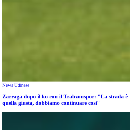
News Udinese
Zarraga dopo il ko con il Trabzonspor: "La strada è
quella giusta, dobbiamo continuare così"