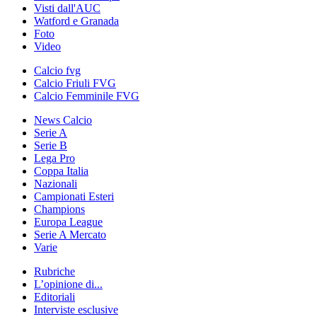
Visti dall'AUC
Watford e Granada
Foto
Video
Calcio fvg
Calcio Friuli FVG
Calcio Femminile FVG
News Calcio
Serie A
Serie B
Lega Pro
Coppa Italia
Nazionali
Campionati Esteri
Champions
Europa League
Serie A Mercato
Varie
Rubriche
L’opinione di...
Editoriali
Interviste esclusive