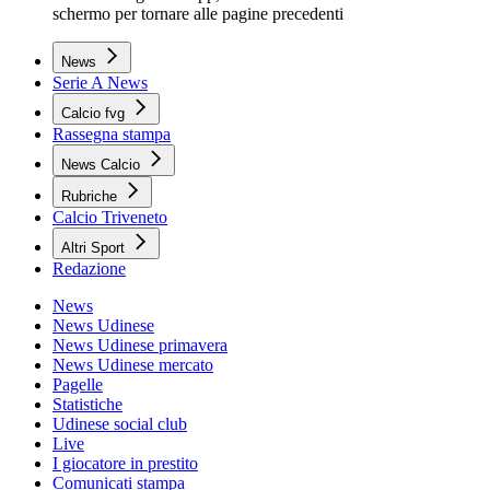
schermo per tornare alle pagine precedenti
News
Serie A News
Calcio fvg
Rassegna stampa
News Calcio
Rubriche
Calcio Triveneto
Altri Sport
Redazione
News
News Udinese
News Udinese primavera
News Udinese mercato
Pagelle
Statistiche
Udinese social club
Live
I giocatore in prestito
Comunicati stampa