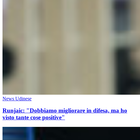
News Udinese
Runjaic: "Dobbiamo migliorare in difesa, ma ho
visto tante cose positive"