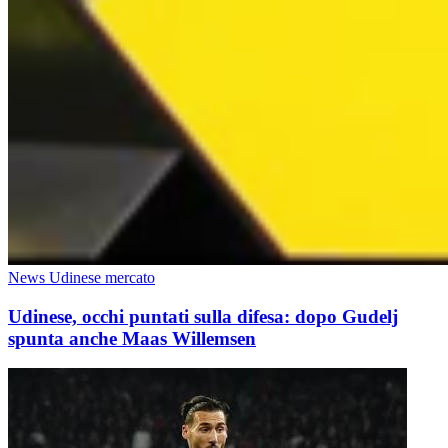
News Udinese mercato
Udinese, occhi puntati sulla difesa: dopo Gudelj
spunta anche Maas Willemsen