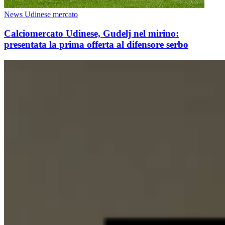
News Udinese mercato
Calciomercato Udinese, Gudelj nel mirino:
presentata la prima offerta al difensore serbo