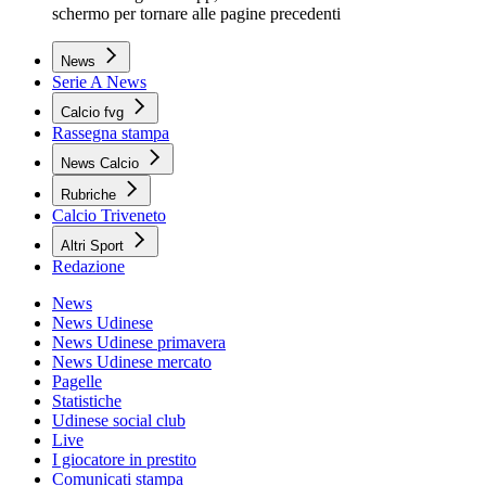
schermo per tornare alle pagine precedenti
News
Serie A News
Calcio fvg
Rassegna stampa
News Calcio
Rubriche
Calcio Triveneto
Altri Sport
Redazione
News
News Udinese
News Udinese primavera
News Udinese mercato
Pagelle
Statistiche
Udinese social club
Live
I giocatore in prestito
Comunicati stampa