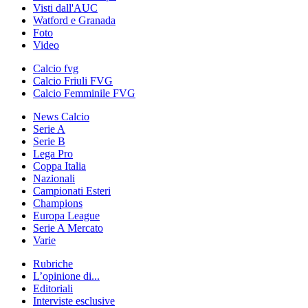
Visti dall'AUC
Watford e Granada
Foto
Video
Calcio fvg
Calcio Friuli FVG
Calcio Femminile FVG
News Calcio
Serie A
Serie B
Lega Pro
Coppa Italia
Nazionali
Campionati Esteri
Champions
Europa League
Serie A Mercato
Varie
Rubriche
L’opinione di...
Editoriali
Interviste esclusive