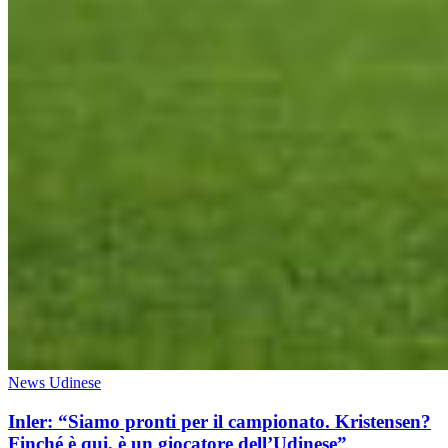
News Udinese
Inler: “Siamo pronti per il campionato. Kristensen?
Finché è qui, è un giocatore dell’Udinese”