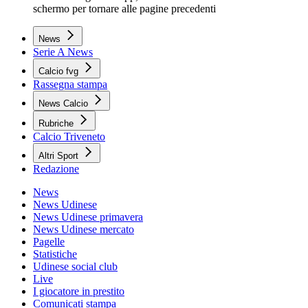
schermo per tornare alle pagine precedenti
News
Serie A News
Calcio fvg
Rassegna stampa
News Calcio
Rubriche
Calcio Triveneto
Altri Sport
Redazione
News
News Udinese
News Udinese primavera
News Udinese mercato
Pagelle
Statistiche
Udinese social club
Live
I giocatore in prestito
Comunicati stampa