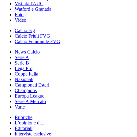
Visti dall'AUC
Watford e Granada
Foto
Video
Calcio fvg
Calcio Friuli FVG
Calcio Femminile FVG
News Calcio
Serie A
Serie B
Lega Pro
Coppa Italia
Nazionali
Campionati Esteri
Champions
Europa League
Serie A Mercato
Varie
Rubriche
L’opinione di...
Editoriali
Interviste esclusive