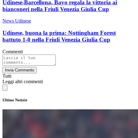
Udinese-Barcellona, Bayo regala la vittoria ai
bianconeri nella Friuli Venezia Giulia Cup
News Udinese
Udinese, buona la prima: Nottingham Forest
battuto 1-0 nella Friuli Venezia Giulia Cup
Commenti
Invia Commento
Tutti
Leggi altri commenti
Ultime Notizie