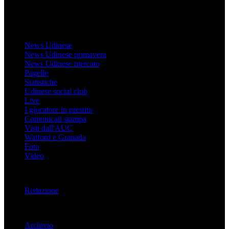
MondoUdinese testata Giornalistica registrata Tribunale di Udine
(N° 14/2014) Dir Resp Monica Valendino
Udinese
News Udinese
News Udinese primavera
News Udinese mercato
Pagelle
Statistiche
Udinese social club
Live
I giocatore in prestito
Comunicati stampa
Visti dall'AUC
Watford e Granada
Foto
Video
Informazioni
Redazione
Trasparenza
Archivio