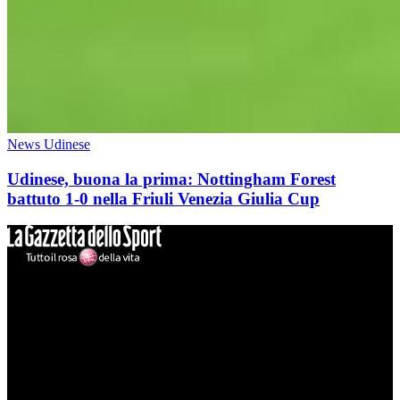
News Udinese
Udinese, buona la prima: Nottingham Forest
battuto 1-0 nella Friuli Venezia Giulia Cup
Mondo Udinese
Il sito Mondo Udinese affiliato al network Gazzanet non è gestito
direttamente RCS Mediagroup ed è unico responsabile di tutte le
informazioni (testuali o grafiche), i documenti o i materiali pubblicati
sul sito medesimo.