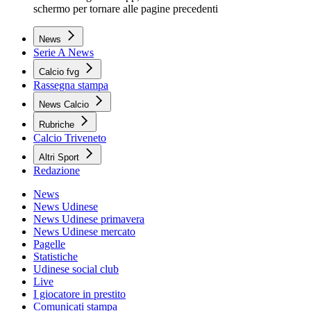
schermo per tornare alle pagine precedenti
News
Serie A News
Calcio fvg
Rassegna stampa
News Calcio
Rubriche
Calcio Triveneto
Altri Sport
Redazione
News
News Udinese
News Udinese primavera
News Udinese mercato
Pagelle
Statistiche
Udinese social club
Live
I giocatore in prestito
Comunicati stampa