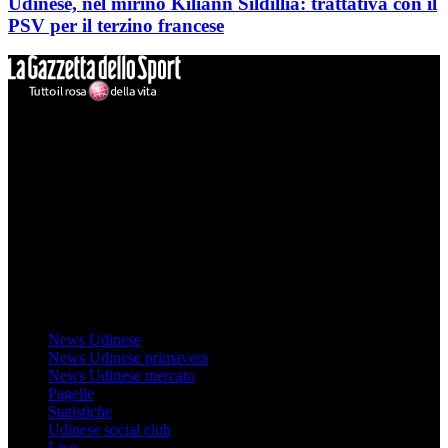
Udinese, nel mirino Kiliann Sildillia: trattativa con il
PSV per il terzino francese
Mondo Udinese
Il sito Mondo Udinese affiliato al network Gazzanet non è gestito
direttamente RCS Mediagroup ed è unico responsabile di tutte le
informazioni (testuali o grafiche), i documenti o i materiali pubblicati
sul sito medesimo.
MondoUdinese testata Giornalistica registrata Tribunale di Udine
(N° 14/2014) Dir Resp Monica Valendino
Udinese
News Udinese
News Udinese primavera
News Udinese mercato
Pagelle
Statistiche
Udinese social club
Live