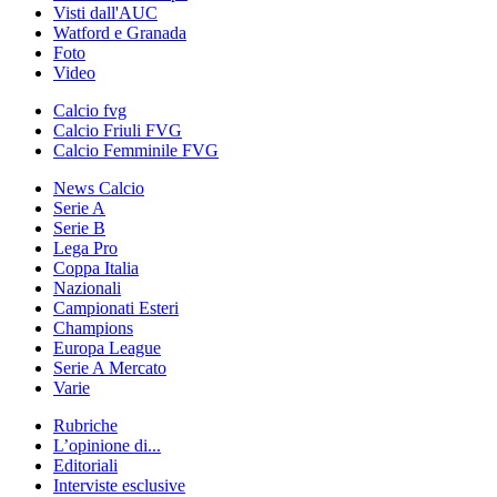
Visti dall'AUC
Watford e Granada
Foto
Video
Calcio fvg
Calcio Friuli FVG
Calcio Femminile FVG
News Calcio
Serie A
Serie B
Lega Pro
Coppa Italia
Nazionali
Campionati Esteri
Champions
Europa League
Serie A Mercato
Varie
Rubriche
L’opinione di...
Editoriali
Interviste esclusive