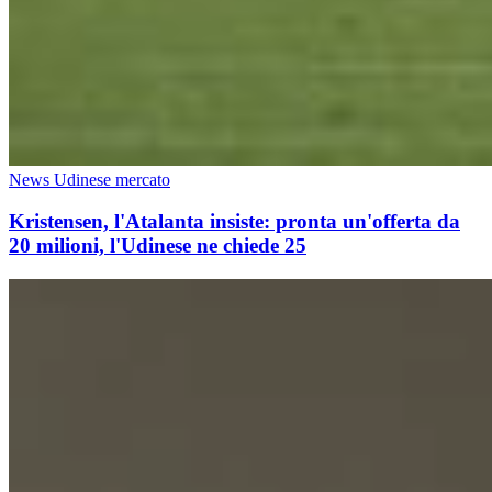
News Udinese mercato
Kristensen, l'Atalanta insiste: pronta un'offerta da
20 milioni, l'Udinese ne chiede 25