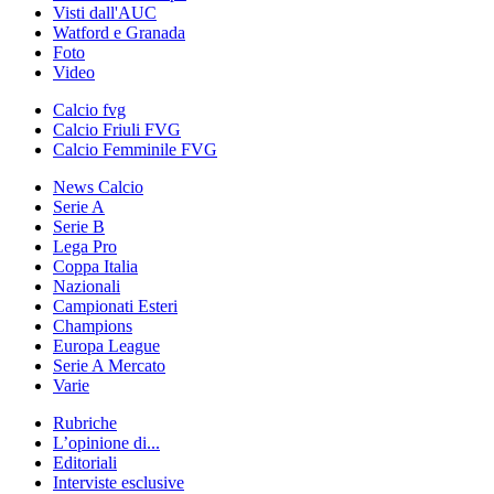
Visti dall'AUC
Watford e Granada
Foto
Video
Calcio fvg
Calcio Friuli FVG
Calcio Femminile FVG
News Calcio
Serie A
Serie B
Lega Pro
Coppa Italia
Nazionali
Campionati Esteri
Champions
Europa League
Serie A Mercato
Varie
Rubriche
L’opinione di...
Editoriali
Interviste esclusive