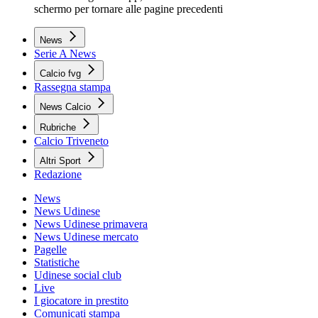
schermo per tornare alle pagine precedenti
News
Serie A News
Calcio fvg
Rassegna stampa
News Calcio
Rubriche
Calcio Triveneto
Altri Sport
Redazione
News
News Udinese
News Udinese primavera
News Udinese mercato
Pagelle
Statistiche
Udinese social club
Live
I giocatore in prestito
Comunicati stampa