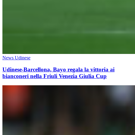
News Udinese
Udinese-Barcellona, Bayo regala la vittoria ai
bianconeri nella Friuli Venezia Giulia Cup