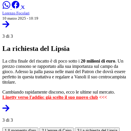
Lorenzo Focolari
10 marzo 2025 - 10:19
3 di 3
La richiesta del Lipsia
La cifra finale del riscatto è di poco sotto i
20 milioni di euro
. Un
prezzo consono se rapportato alla sua importanza sul campo da
gioco. Adesso la palla passa nelle mani del Patron che dovrà essere
perfetto in questa trattativa e regalare a Vanoli il suo centrocampista
titolare.
Cambiando rapidamente discorso, ecco le ultime sul mercato.
Linetty verso l'addio: già scelto il suo nuovo club
<<<
3 di 3
1
Il momento d'oro
2
L'errore di Cairo
3
La richiesta del Lipsia