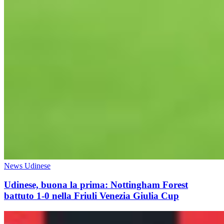
News Udinese
Udinese, buona la prima: Nottingham Forest
battuto 1-0 nella Friuli Venezia Giulia Cup