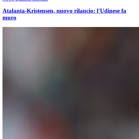
Atalanta-Kristensen, nuovo rilancio: l'Udinese fa
muro