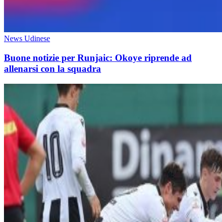
News Udinese
Buone notizie per Runjaic: Okoye riprende ad
allenarsi con la squadra