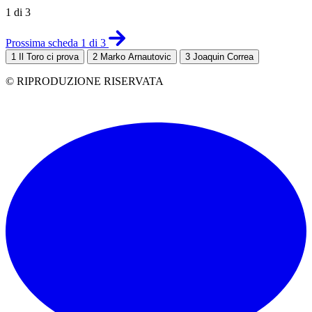
1 di 3
Prossima scheda 1 di 3
1
Il Toro ci prova
2
Marko Arnautovic
3
Joaquin Correa
© RIPRODUZIONE RISERVATA