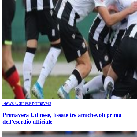
News Udinese primavera
Primavera Udinese, fissate tre amichevoli prima
dell’esordio ufficiale