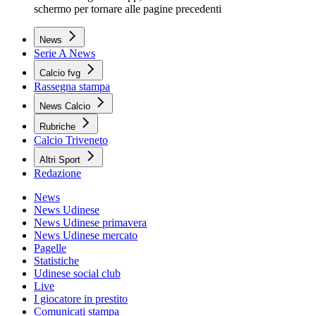
schermo per tornare alle pagine precedenti
News
Serie A News
Calcio fvg
Rassegna stampa
News Calcio
Rubriche
Calcio Triveneto
Altri Sport
Redazione
News
News Udinese
News Udinese primavera
News Udinese mercato
Pagelle
Statistiche
Udinese social club
Live
I giocatore in prestito
Comunicati stampa