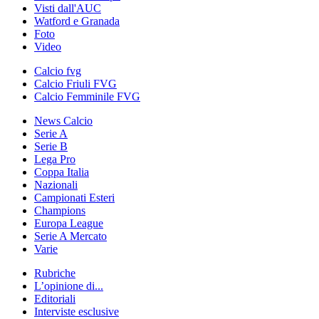
Visti dall'AUC
Watford e Granada
Foto
Video
Calcio fvg
Calcio Friuli FVG
Calcio Femminile FVG
News Calcio
Serie A
Serie B
Lega Pro
Coppa Italia
Nazionali
Campionati Esteri
Champions
Europa League
Serie A Mercato
Varie
Rubriche
L’opinione di...
Editoriali
Interviste esclusive