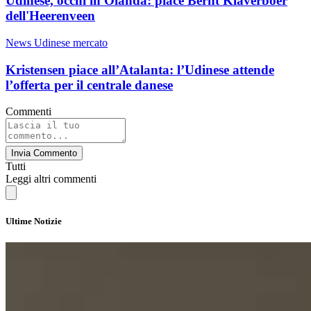
Udinese, occhi in Olanda: piace Bernt Klaverboer
dell'Heerenveen
News Udinese mercato
Kristensen piace all’Atalanta: l’Udinese attende
l’offerta per il centrale danese
Commenti
Invia Commento
Tutti
Leggi altri commenti
Ultime Notizie