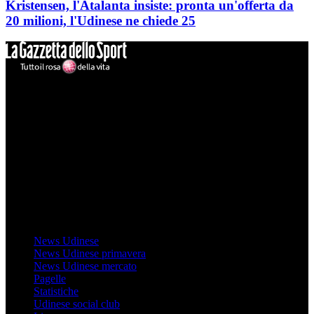
Kristensen, l'Atalanta insiste: pronta un'offerta da
20 milioni, l'Udinese ne chiede 25
Mondo Udinese
Il sito Mondo Udinese affiliato al network Gazzanet non è gestito
direttamente RCS Mediagroup ed è unico responsabile di tutte le
informazioni (testuali o grafiche), i documenti o i materiali pubblicati
sul sito medesimo.
MondoUdinese testata Giornalistica registrata Tribunale di Udine
(N° 14/2014) Dir Resp Monica Valendino
Udinese
News Udinese
News Udinese primavera
News Udinese mercato
Pagelle
Statistiche
Udinese social club