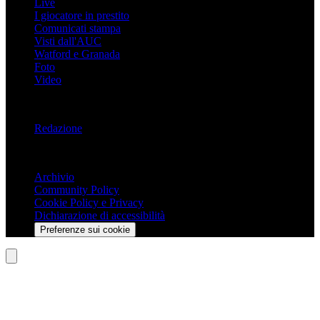
Live
I giocatore in prestito
Comunicati stampa
Visti dall'AUC
Watford e Granada
Foto
Video
Informazioni
Redazione
Trasparenza
Archivio
Community Policy
Cookie Policy e Privacy
Dichiarazione di accessibilità
Preferenze sui cookie