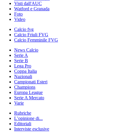
Visti dall'AUC
Watford e Granada
Foto
Video
Calcio fvg
Calcio Friuli FVG
Calcio Femminile FVG
News Calcio
Serie A
Serie B
Lega Pro
Coppa Italia
Nazionali
Campionati Esteri
Champions
Europa League
Serie A Mercato
Varie
Rubriche
L’opinione di...
Editoriali
Interviste esclusive