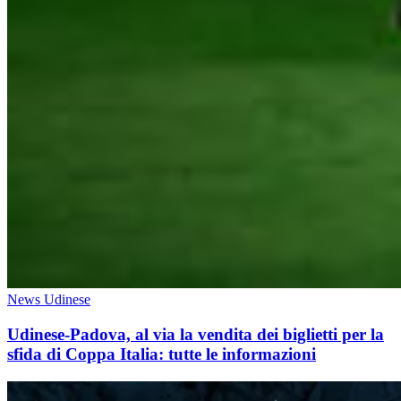
News Udinese
Udinese-Padova, al via la vendita dei biglietti per la
sfida di Coppa Italia: tutte le informazioni