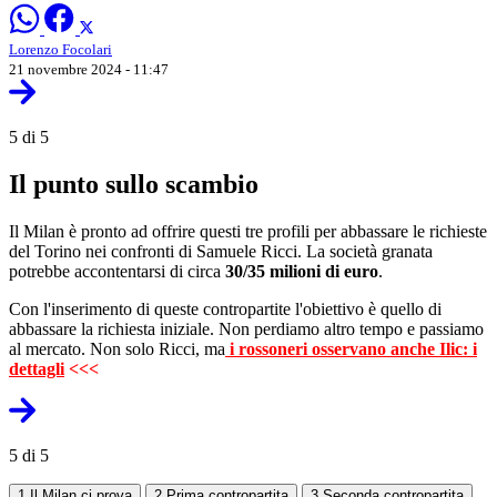
Lorenzo Focolari
21 novembre 2024 - 11:47
5 di 5
Il punto sullo scambio
Il Milan è pronto ad offrire questi tre profili per abbassare le richieste
del Torino nei confronti di Samuele Ricci. La società granata
potrebbe accontentarsi di circa
30/35 milioni di euro
.
Con l'inserimento di queste contropartite l'obiettivo è quello di
abbassare la richiesta iniziale. Non perdiamo altro tempo e passiamo
al mercato. Non solo Ricci, ma
i rossoneri osservano anche Ilic: i
dettagli
<<<
5 di 5
1
Il Milan ci prova
2
Prima contropartita
3
Seconda contropartita