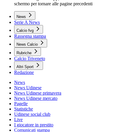
schermo per tornare alle pagine precedenti
News
Serie A News
Calcio fvg
Rassegna stampa
News Calcio
Rubriche
Calcio Triveneto
Altri Sport
Redazione
News
News Udinese
News Udinese primavera
News Udinese mercato
Pagelle
Statistiche
Udinese social club
Live
I giocatore in prestito
Comunicati stampa