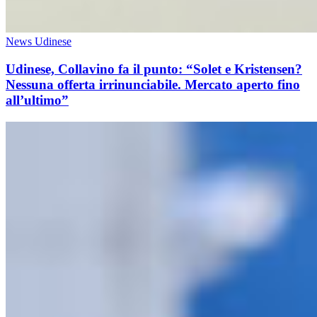
News Udinese
Udinese, Collavino fa il punto: “Solet e Kristensen?
Nessuna offerta irrinunciabile. Mercato aperto fino
all’ultimo”