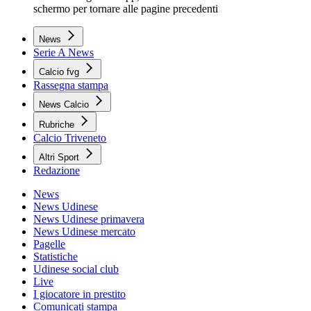
schermo per tornare alle pagine precedenti
News
Serie A News
Calcio fvg
Rassegna stampa
News Calcio
Rubriche
Calcio Triveneto
Altri Sport
Redazione
News
News Udinese
News Udinese primavera
News Udinese mercato
Pagelle
Statistiche
Udinese social club
Live
I giocatore in prestito
Comunicati stampa