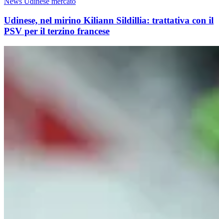
News Udinese mercato
Udinese, nel mirino Kiliann Sildillia: trattativa con il
PSV per il terzino francese