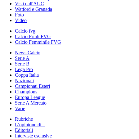
Visti dall'AUC
Watford e Granada
Foto
Video
Calcio fvg
Calcio Friuli FVG
Calcio Femminile FVG
News Calcio
Serie A
Serie B
Lega Pro
Coppa Italia
Nazionali
Campionati Esteri
Champions
Europa League
Serie A Mercato
Varie
Rubriche
L’opinione di...
Editoriali
Interviste esclusive