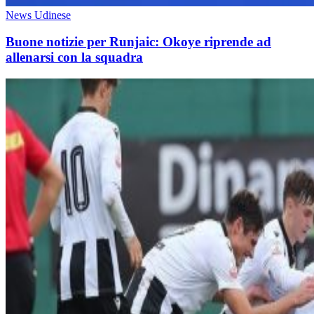
News Udinese
Buone notizie per Runjaic: Okoye riprende ad
allenarsi con la squadra