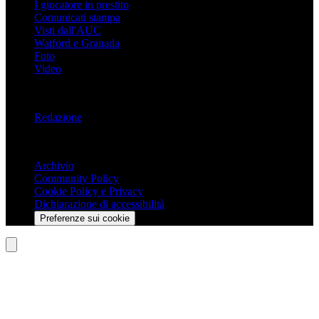
I giocatore in prestito
Comunicati stampa
Visti dall'AUC
Watford e Granada
Foto
Video
Informazioni
Redazione
Trasparenza
Archivio
Community Policy
Cookie Policy e Privacy
Dichiarazione di accessibilità
Preferenze sui cookie