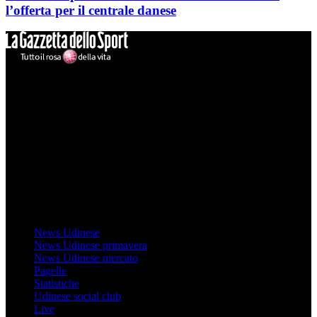
l’offerta per il centrale danese
Mondo Udinese
Il sito Mondo Udinese affiliato al network Gazzanet non è gestito
direttamente RCS Mediagroup ed è unico responsabile di tutte le
informazioni (testuali o grafiche), i documenti o i materiali pubblicati
sul sito medesimo.
MondoUdinese testata Giornalistica registrata Tribunale di Udine
(N° 14/2014) Dir Resp Monica Valendino
Udinese
News Udinese
News Udinese primavera
News Udinese mercato
Pagelle
Statistiche
Udinese social club
Live