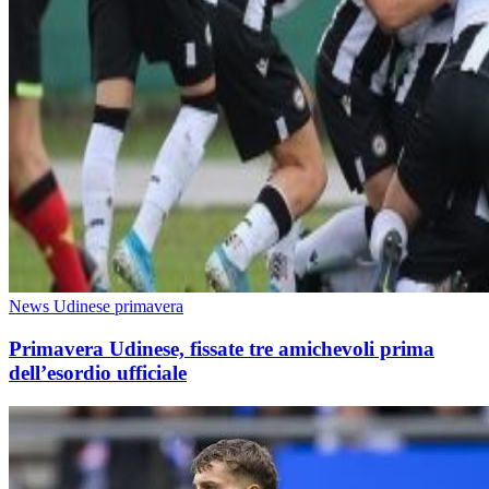
News Udinese primavera
Primavera Udinese, fissate tre amichevoli prima
dell’esordio ufficiale