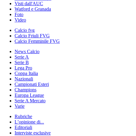
Visti dall'AUC
Watford e Granada
Foto
Video
Calcio fvg
Calcio Friuli FVG
Calcio Femminile FVG
News Calcio
Serie A
Serie B
Lega Pro
Coppa Italia
Nazionali
Campionati Esteri
Champions
Europa League
Serie A Mercato
Varie
Rubriche
L’opinione di...
Editoriali
Interviste esclusive