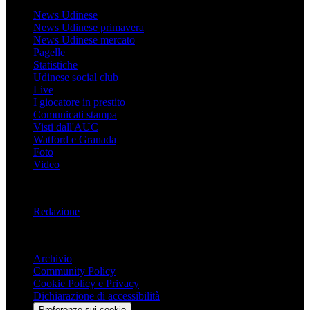
News Udinese
News Udinese primavera
News Udinese mercato
Pagelle
Statistiche
Udinese social club
Live
I giocatore in prestito
Comunicati stampa
Visti dall'AUC
Watford e Granada
Foto
Video
Informazioni
Redazione
Trasparenza
Archivio
Community Policy
Cookie Policy e Privacy
Dichiarazione di accessibilità
Preferenze sui cookie