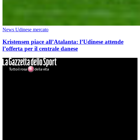
News Udinese mercato
Kristensen piace all’Atalanta: l’Udinese attende
l’offerta per il centrale danese
Mondo Udinese
Il sito Mondo Udinese affiliato al network Gazzanet non è gestito
direttamente RCS Mediagroup ed è unico responsabile di tutte le
informazioni (testuali o grafiche), i documenti o i materiali pubblicati
sul sito medesimo.
MondoUdinese testata Giornalistica registrata Tribunale di Udine
(N° 14/2014) Dir Resp Monica Valendino
Udinese