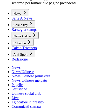
schermo per tornare alle pagine precedenti
News
Serie A News
Calcio fvg
Rassegna stampa
News Calcio
Rubriche
Calcio Triveneto
Altri Sport
Redazione
News
News Udinese
News Udinese primavera
News Udinese mercato
Pagelle
Statistiche
Udinese social club
Live
I giocatore in prestito
Comunicati stampa