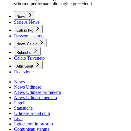
schermo per tornare alle pagine precedenti
News
Serie A News
Calcio fvg
Rassegna stampa
News Calcio
Rubriche
Calcio Triveneto
Altri Sport
Redazione
News
News Udinese
News Udinese primavera
News Udinese mercato
Pagelle
Statistiche
Udinese social club
Live
I giocatore in prestito
Comunicati stampa