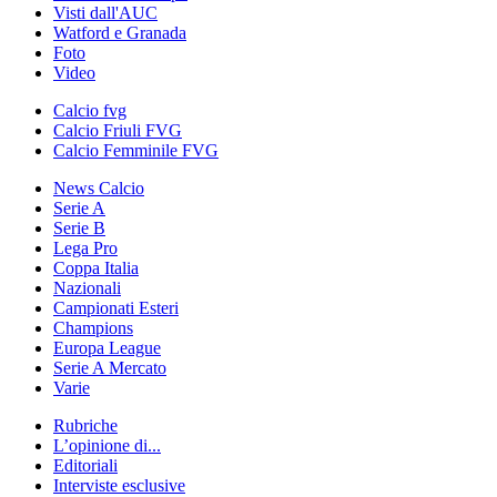
Visti dall'AUC
Watford e Granada
Foto
Video
Calcio fvg
Calcio Friuli FVG
Calcio Femminile FVG
News Calcio
Serie A
Serie B
Lega Pro
Coppa Italia
Nazionali
Campionati Esteri
Champions
Europa League
Serie A Mercato
Varie
Rubriche
L’opinione di...
Editoriali
Interviste esclusive