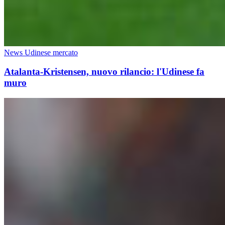
News Udinese mercato
Atalanta-Kristensen, nuovo rilancio: l'Udinese fa
muro