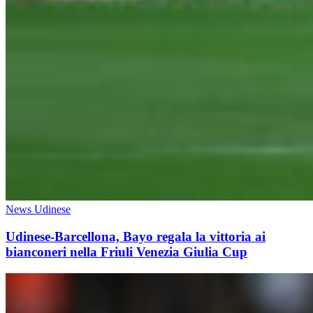
News Udinese
Udinese-Barcellona, Bayo regala la vittoria ai
bianconeri nella Friuli Venezia Giulia Cup