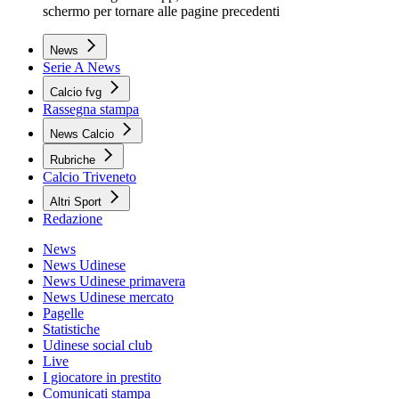
schermo per tornare alle pagine precedenti
News
Serie A News
Calcio fvg
Rassegna stampa
News Calcio
Rubriche
Calcio Triveneto
Altri Sport
Redazione
News
News Udinese
News Udinese primavera
News Udinese mercato
Pagelle
Statistiche
Udinese social club
Live
I giocatore in prestito
Comunicati stampa