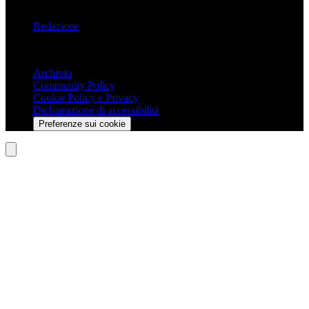
Informazioni
Redazione
Trasparenza
Archivio
Community Policy
Cookie Policy e Privacy
Dichiarazione di accessibilità
Preferenze sui cookie