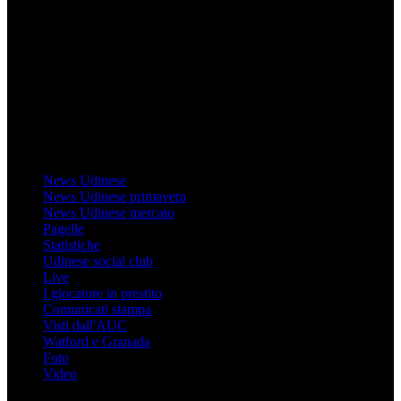
Il sito Mondo Udinese affiliato al network Gazzanet non è gestito
direttamente RCS Mediagroup ed è unico responsabile di tutte le
informazioni (testuali o grafiche), i documenti o i materiali pubblicati
sul sito medesimo.
MondoUdinese testata Giornalistica registrata Tribunale di Udine
(N° 14/2014) Dir Resp Monica Valendino
Udinese
News Udinese
News Udinese primavera
News Udinese mercato
Pagelle
Statistiche
Udinese social club
Live
I giocatore in prestito
Comunicati stampa
Visti dall'AUC
Watford e Granada
Foto
Video