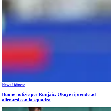
News Udinese
Buone notizie per Runjaic: Okoye riprende ad
allenarsi con la squadra