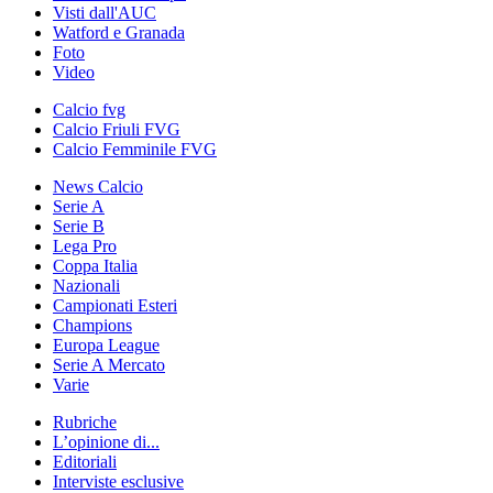
Visti dall'AUC
Watford e Granada
Foto
Video
Calcio fvg
Calcio Friuli FVG
Calcio Femminile FVG
News Calcio
Serie A
Serie B
Lega Pro
Coppa Italia
Nazionali
Campionati Esteri
Champions
Europa League
Serie A Mercato
Varie
Rubriche
L’opinione di...
Editoriali
Interviste esclusive