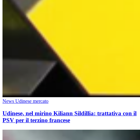
News Udinese mercato
Udinese, nel mirino Kiliann Sildillia: trattativa con il
PSV per il terzino francese