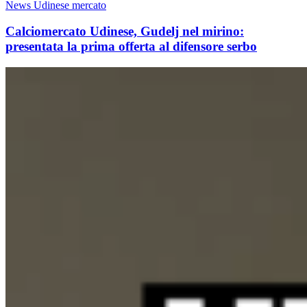
News Udinese mercato
Calciomercato Udinese, Gudelj nel mirino:
presentata la prima offerta al difensore serbo