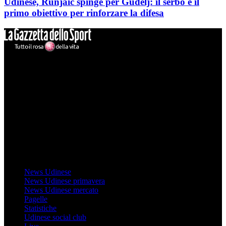
Udinese, Runjaic spinge per Gudelj: il serbo è il
primo obiettivo per rinforzare la difesa
Mondo Udinese
Il sito Mondo Udinese affiliato al network Gazzanet non è gestito
direttamente RCS Mediagroup ed è unico responsabile di tutte le
informazioni (testuali o grafiche), i documenti o i materiali pubblicati
sul sito medesimo.
MondoUdinese testata Giornalistica registrata Tribunale di Udine
(N° 14/2014) Dir Resp Monica Valendino
Udinese
News Udinese
News Udinese primavera
News Udinese mercato
Pagelle
Statistiche
Udinese social club