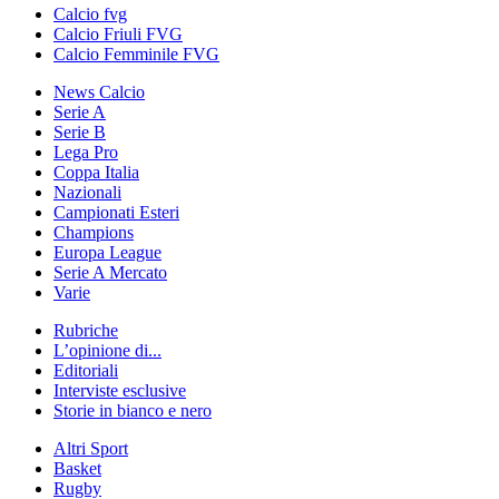
Calcio fvg
Calcio Friuli FVG
Calcio Femminile FVG
News Calcio
Serie A
Serie B
Lega Pro
Coppa Italia
Nazionali
Campionati Esteri
Champions
Europa League
Serie A Mercato
Varie
Rubriche
L’opinione di...
Editoriali
Interviste esclusive
Storie in bianco e nero
Altri Sport
Basket
Rugby