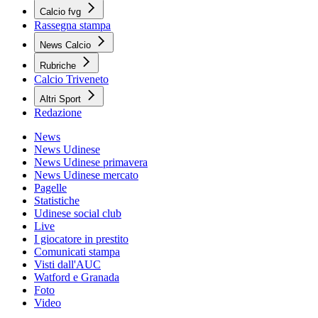
Calcio fvg
Rassegna stampa
News Calcio
Rubriche
Calcio Triveneto
Altri Sport
Redazione
News
News Udinese
News Udinese primavera
News Udinese mercato
Pagelle
Statistiche
Udinese social club
Live
I giocatore in prestito
Comunicati stampa
Visti dall'AUC
Watford e Granada
Foto
Video