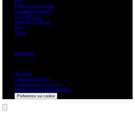
Live
I giocatore in prestito
Comunicati stampa
Visti dall'AUC
Watford e Granada
Foto
Video
Informazioni
Redazione
Trasparenza
Archivio
Community Policy
Cookie Policy e Privacy
Dichiarazione di accessibilità
Preferenze sui cookie