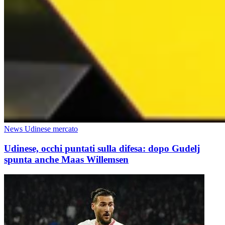
News Udinese mercato
Udinese, occhi puntati sulla difesa: dopo Gudelj
spunta anche Maas Willemsen