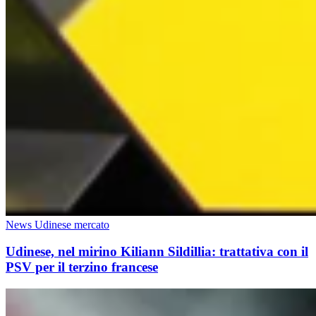
News Udinese mercato
Udinese, nel mirino Kiliann Sildillia: trattativa con il
PSV per il terzino francese