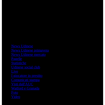
Il sito Mondo Udinese affiliato al network Gazzanet non è gestito
direttamente RCS Mediagroup ed è unico responsabile di tutte le
informazioni (testuali o grafiche), i documenti o i materiali pubblicati
sul sito medesimo.
MondoUdinese testata Giornalistica registrata Tribunale di Udine
(N° 14/2014) Dir Resp Monica Valendino
Udinese
News Udinese
News Udinese primavera
News Udinese mercato
Pagelle
Statistiche
Udinese social club
Live
I giocatore in prestito
Comunicati stampa
Visti dall'AUC
Watford e Granada
Foto
Video
Informazioni