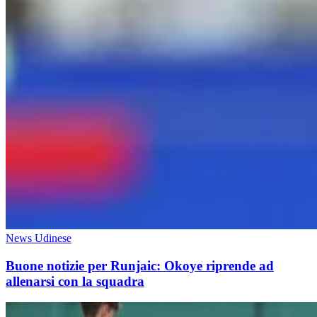
News Udinese
Buone notizie per Runjaic: Okoye riprende ad
allenarsi con la squadra