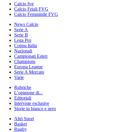
Calcio fvg
Calcio Friuli FVG
Calcio Femminile FVG
News Calcio
Serie A
Serie B
Lega Pro
Coppa Italia
Nazionali
Campionati Esteri
Champions
Europa League
Serie A Mercato
Varie
Rubriche
L’opinione di...
Editoriali
Interviste esclusive
Storie in bianco e nero
Altri Sport
Basket
Rugby