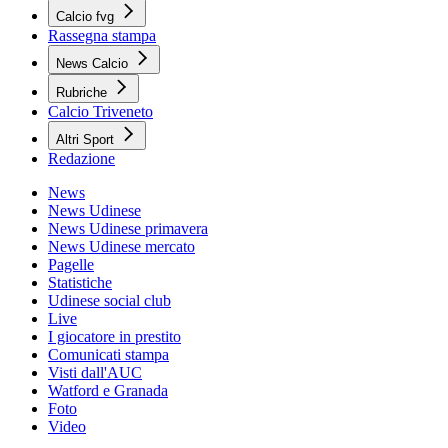
Calcio fvg
Rassegna stampa
News Calcio
Rubriche
Calcio Triveneto
Altri Sport
Redazione
News
News Udinese
News Udinese primavera
News Udinese mercato
Pagelle
Statistiche
Udinese social club
Live
I giocatore in prestito
Comunicati stampa
Visti dall'AUC
Watford e Granada
Foto
Video