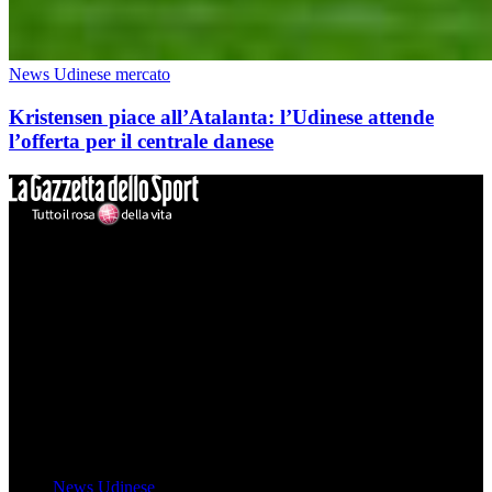
News Udinese mercato
Kristensen piace all’Atalanta: l’Udinese attende
l’offerta per il centrale danese
Mondo Udinese
Il sito Mondo Udinese affiliato al network Gazzanet non è gestito
direttamente RCS Mediagroup ed è unico responsabile di tutte le
informazioni (testuali o grafiche), i documenti o i materiali pubblicati
sul sito medesimo.
MondoUdinese testata Giornalistica registrata Tribunale di Udine
(N° 14/2014) Dir Resp Monica Valendino
Udinese
News Udinese