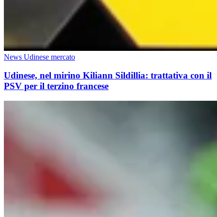
News Udinese mercato
Udinese, nel mirino Kiliann Sildillia: trattativa con il
PSV per il terzino francese