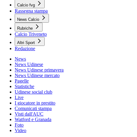
Calcio fvg
Rassegna stampa
News Calcio
Rubriche
Calcio Triveneto
Altri Sport
Redazione
News
News Udinese
News Udinese primavera
News Udinese mercato
Pagelle
Statistiche
Udinese social club
Live
I giocatore in prestito
Comunicati stampa
Visti dall'AUC
Watford e Granada
Foto
Video