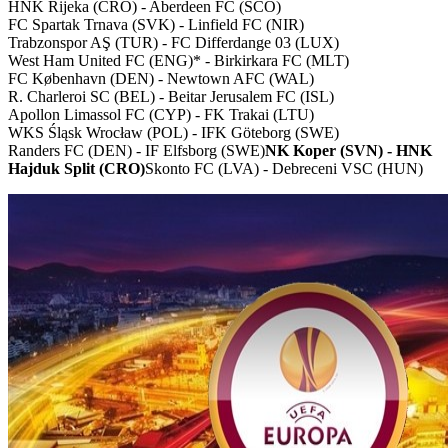
HNK Rijeka (CRO) - Aberdeen FC (SCO)
FC Spartak Trnava (SVK) - Linfield FC (NIR)
Trabzonspor AŞ (TUR) - FC Differdange 03 (LUX)
West Ham United FC (ENG)* - Birkirkara FC (MLT)
FC København (DEN) - Newtown AFC (WAL)
R. Charleroi SC (BEL) - Beitar Jerusalem FC (ISL)
Apollon Limassol FC (CYP) - FK Trakai (LTU)
WKS Śląsk Wrocław (POL) - IFK Göteborg (SWE)
Randers FC (DEN) - IF Elfsborg (SWE)
NK Koper (SVN) - HNK
Hajduk Split (CRO)
Skonto FC (LVA) - Debreceni VSC (HUN)