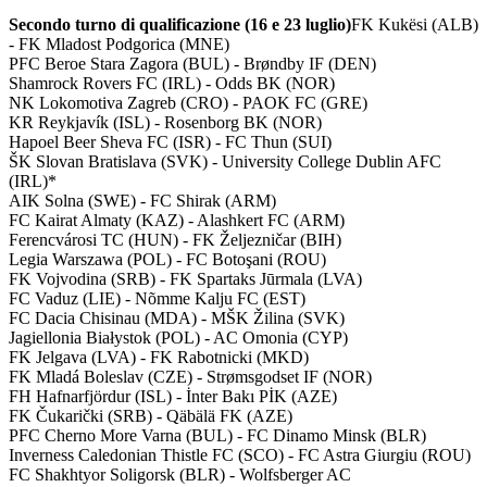
Secondo turno di qualificazione (16 e 23 luglio)
FK Kukësi (ALB)
- FK Mladost Podgorica (MNE)
PFC Beroe Stara Zagora (BUL) - Brøndby IF (DEN)
Shamrock Rovers FC (IRL) - Odds BK (NOR)
NK Lokomotiva Zagreb (CRO) - PAOK FC (GRE)
KR Reykjavík (ISL) - Rosenborg BK (NOR)
Hapoel Beer Sheva FC (ISR) - FC Thun (SUI)
ŠK Slovan Bratislava (SVK) - University College Dublin AFC
(IRL)*
AIK Solna (SWE) - FC Shirak (ARM)
FC Kairat Almaty (KAZ) - Alashkert FC (ARM)
Ferencvárosi TC (HUN) - FK Željezničar (BIH)
Legia Warszawa (POL) - FC Botoşani (ROU)
FK Vojvodina (SRB) - FK Spartaks Jūrmala (LVA)
FC Vaduz (LIE) - Nõmme Kalju FC (EST)
FC Dacia Chisinau (MDA) - MŠK Žilina (SVK)
Jagiellonia Białystok (POL) - AC Omonia (CYP)
FK Jelgava (LVA) - FK Rabotnicki (MKD)
FK Mladá Boleslav (CZE) - Strømsgodset IF (NOR)
FH Hafnarfjördur (ISL) - İnter Bakı PİK (AZE)
FK Čukarički (SRB) - Qäbälä FK (AZE)
PFC Cherno More Varna (BUL) - FC Dinamo Minsk (BLR)
Inverness Caledonian Thistle FC (SCO) - FC Astra Giurgiu (ROU)
FC Shakhtyor Soligorsk (BLR) - Wolfsberger AC