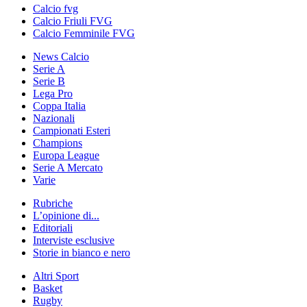
Calcio fvg
Calcio Friuli FVG
Calcio Femminile FVG
News Calcio
Serie A
Serie B
Lega Pro
Coppa Italia
Nazionali
Campionati Esteri
Champions
Europa League
Serie A Mercato
Varie
Rubriche
L’opinione di...
Editoriali
Interviste esclusive
Storie in bianco e nero
Altri Sport
Basket
Rugby