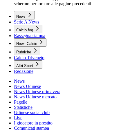
schermo per tornare alle pagine precedenti
News
Serie A News
Calcio fvg
Rassegna stampa
News Calcio
Rubriche
Calcio Triveneto
Altri Sport
Redazione
News
News Udinese
News Udinese primavera
News Udinese mercato
Pagelle
Statistiche
Udinese social club
Live
I giocatore in prestito
Comunicati stampa