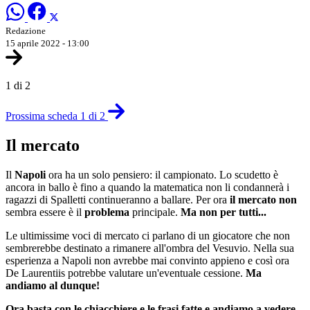
Redazione
15 aprile 2022 - 13:00
1 di 2
Prossima scheda 1 di 2
Il mercato
Il
Napoli
ora ha un solo pensiero: il campionato. Lo scudetto è
ancora in ballo è fino a quando la matematica non li condannerà i
ragazzi di Spalletti continueranno a ballare. Per ora
il mercato non
sembra essere è il
problema
principale.
Ma non per tutti...
Le ultimissime voci di mercato ci parlano di un giocatore che non
sembrerebbe destinato a rimanere all'ombra del Vesuvio. Nella sua
esperienza a Napoli non avrebbe mai convinto appieno e così ora
De Laurentiis potrebbe valutare un'eventuale cessione.
Ma
andiamo al dunque!
Ora basta con le chiacchiere e le frasi fatte e andiamo a vedere