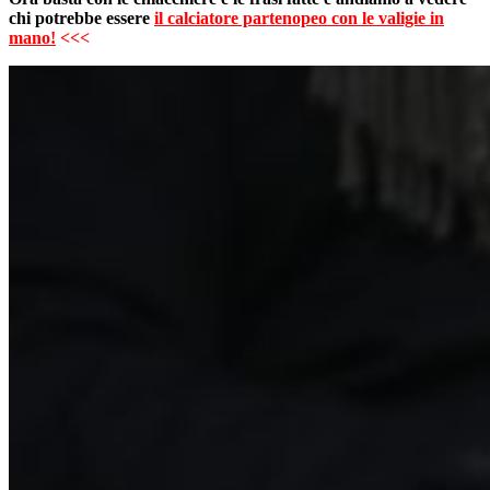
chi potrebbe essere
il calciatore partenopeo con le valigie in
mano!
<<<