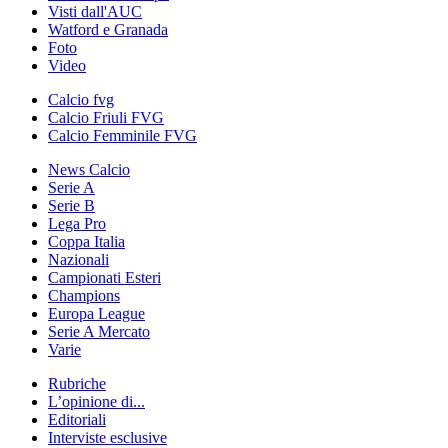
Visti dall'AUC
Watford e Granada
Foto
Video
Calcio fvg
Calcio Friuli FVG
Calcio Femminile FVG
News Calcio
Serie A
Serie B
Lega Pro
Coppa Italia
Nazionali
Campionati Esteri
Champions
Europa League
Serie A Mercato
Varie
Rubriche
L’opinione di...
Editoriali
Interviste esclusive