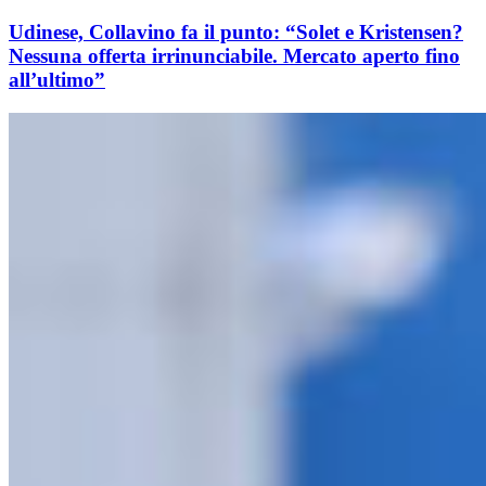
Udinese, Collavino fa il punto: “Solet e Kristensen?
Nessuna offerta irrinunciabile. Mercato aperto fino
all’ultimo”