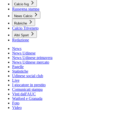
Calcio fvg
Rassegna stampa
News Calcio
Rubriche
Calcio Triveneto
Altri Sport
Redazione
News
News Udinese
News Udinese primavera
News Udinese mercato
Pagelle
Statistiche
Udinese social club
Live
I giocatore in prestito
Comunicati stampa
Visti dall'AUC
Watford e Granada
Foto
Video