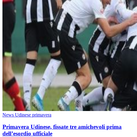
News Udinese primavera
Primavera Udinese, fissate tre amichevoli prima
dell’esordio ufficiale