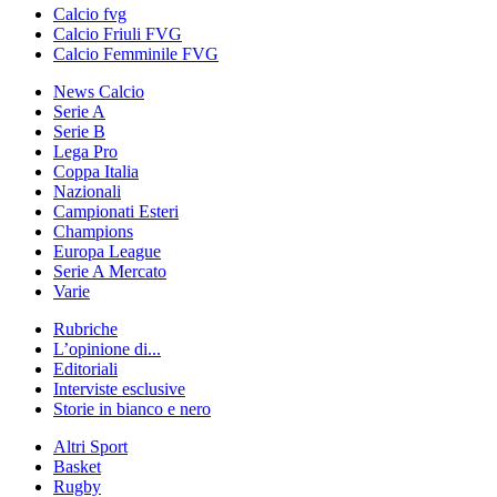
Calcio fvg
Calcio Friuli FVG
Calcio Femminile FVG
News Calcio
Serie A
Serie B
Lega Pro
Coppa Italia
Nazionali
Campionati Esteri
Champions
Europa League
Serie A Mercato
Varie
Rubriche
L’opinione di...
Editoriali
Interviste esclusive
Storie in bianco e nero
Altri Sport
Basket
Rugby