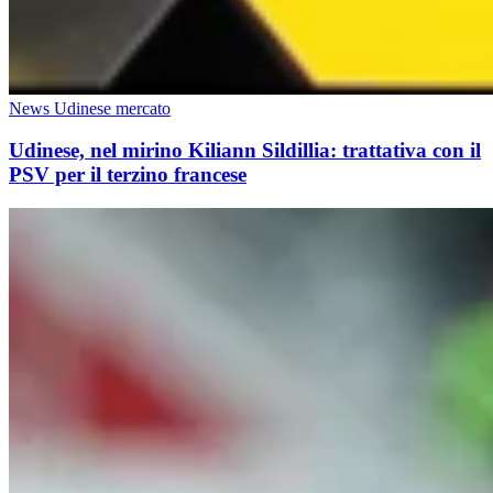
News Udinese mercato
Udinese, nel mirino Kiliann Sildillia: trattativa con il
PSV per il terzino francese