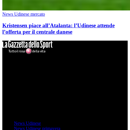
News Udinese mercato
Kristensen piace all’Atalanta: l’Udinese attende
l’offerta per il centrale danese
Mondo Udinese
Il sito Mondo Udinese affiliato al network Gazzanet non è gestito
direttamente RCS Mediagroup ed è unico responsabile di tutte le
informazioni (testuali o grafiche), i documenti o i materiali pubblicati
sul sito medesimo.
MondoUdinese testata Giornalistica registrata Tribunale di Udine
(N° 14/2014) Dir Resp Monica Valendino
Udinese
News Udinese
News Udinese primavera